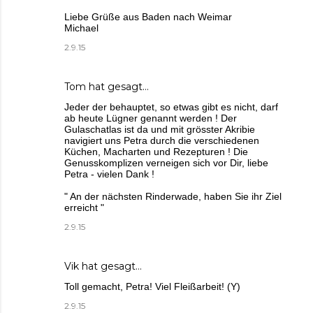
Liebe Grüße aus Baden nach Weimar
Michael
2.9.15
Tom hat gesagt…
Jeder der behauptet, so etwas gibt es nicht, darf
ab heute Lügner genannt werden ! Der
Gulaschatlas ist da und mit grösster Akribie
navigiert uns Petra durch die verschiedenen
Küchen, Macharten und Rezepturen ! Die
Genusskomplizen verneigen sich vor Dir, liebe
Petra - vielen Dank !
" An der nächsten Rinderwade, haben Sie ihr Ziel
erreicht "
2.9.15
Vik hat gesagt…
Toll gemacht, Petra! Viel Fleißarbeit! (Y)
2.9.15