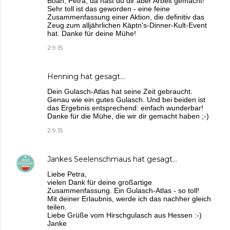
Boah, Petra, da hast du dir aber Arbeit gemacht!
Sehr toll ist das geworden - eine feine
Zusammenfassung einer Aktion, die definitiv das
Zeug zum alljährlichen Käptn's-Dinner-Kult-Event
hat. Danke für deine Mühe!
2.9.15
Henning
hat gesagt…
Dein Gulasch-Atlas hat seine Zeit gebraucht.
Genau wie ein gutes Gulasch. Und bei beiden ist
das Ergebnis entsprechend: einfach wunderbar!
Danke für die Mühe, die wir dir gemacht haben ;-)
2.9.15
Jankes Seelenschmaus
hat gesagt…
Liebe Petra,
vielen Dank für deine großartige
Zusammenfassung. Ein Gulasch-Atlas - so toll!
Mit deiner Erlaubnis, werde ich das nachher gleich
teilen.
Liebe Grüße vom Hirschgulasch aus Hessen :-)
Janke