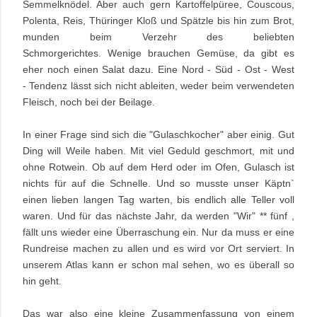
Semmelknödel. Aber auch gern Kartoffelpüree, Couscous,
Polenta, Reis, Thüringer Kloß und Spätzle bis hin zum Brot,
munden beim Verzehr des beliebten
Schmorgerichtes.
Wenige brauchen Gemüse, da gibt es
eher noch einen Salat dazu. Eine Nord - Süd - Ost - West
-
Tendenz lässt sich nicht ableiten, weder beim verwendeten
Fleisch, noch bei der Beilage.
In einer Frage sind sich die "Gulaschkocher" aber einig. Gut
Ding will Weile haben. Mit viel
Geduld geschmort, mit und
ohne Rotwein. Ob auf dem Herd oder im Ofen, Gulasch ist
nichts für auf die Schnelle. Und so musste unser Käptn`
einen lieben langen Tag warten, bis endlich alle Teller voll
waren. Und für das nächste Jahr, da werden "Wir" ** fünf ,
fällt uns wieder eine Überraschung ein. Nur da muss er eine
Rundreise machen zu allen und es wird vor Ort serviert. In
unserem Atlas kann er schon mal sehen, wo es überall so
hin geht.
Das war also eine kleine Zusammenfassung von einem