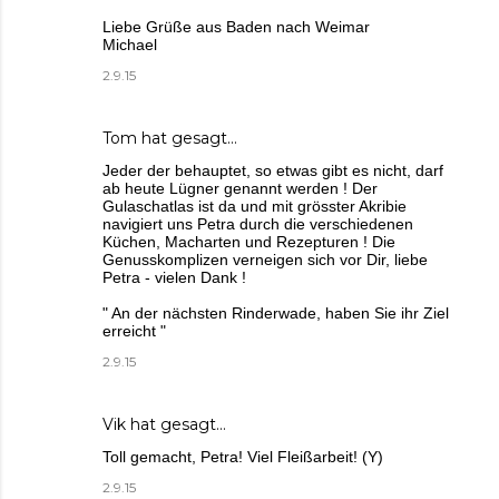
Liebe Grüße aus Baden nach Weimar
Michael
2.9.15
Tom hat gesagt…
Jeder der behauptet, so etwas gibt es nicht, darf
ab heute Lügner genannt werden ! Der
Gulaschatlas ist da und mit grösster Akribie
navigiert uns Petra durch die verschiedenen
Küchen, Macharten und Rezepturen ! Die
Genusskomplizen verneigen sich vor Dir, liebe
Petra - vielen Dank !
" An der nächsten Rinderwade, haben Sie ihr Ziel
erreicht "
2.9.15
Vik hat gesagt…
Toll gemacht, Petra! Viel Fleißarbeit! (Y)
2.9.15