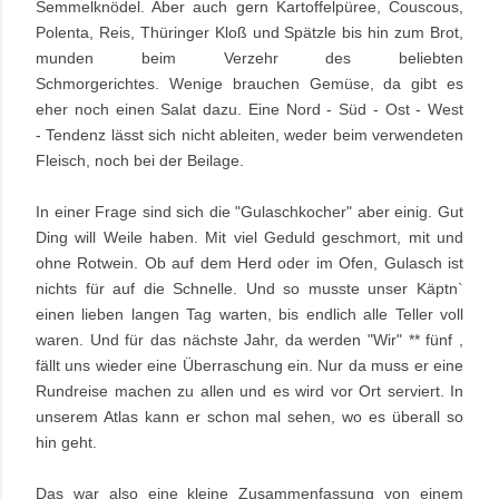
Semmelknödel. Aber auch gern Kartoffelpüree, Couscous,
Polenta, Reis, Thüringer Kloß und Spätzle bis hin zum Brot,
munden beim Verzehr des beliebten
Schmorgerichtes.
Wenige brauchen Gemüse, da gibt es
eher noch einen Salat dazu. Eine Nord - Süd - Ost - West
-
Tendenz lässt sich nicht ableiten, weder beim verwendeten
Fleisch, noch bei der Beilage.
In einer Frage sind sich die "Gulaschkocher" aber einig. Gut
Ding will Weile haben. Mit viel
Geduld geschmort, mit und
ohne Rotwein. Ob auf dem Herd oder im Ofen, Gulasch ist
nichts für auf die Schnelle. Und so musste unser Käptn`
einen lieben langen Tag warten, bis endlich alle Teller voll
waren. Und für das nächste Jahr, da werden "Wir" ** fünf ,
fällt uns wieder eine Überraschung ein. Nur da muss er eine
Rundreise machen zu allen und es wird vor Ort serviert. In
unserem Atlas kann er schon mal sehen, wo es überall so
hin geht.
Das war also eine kleine Zusammenfassung von einem