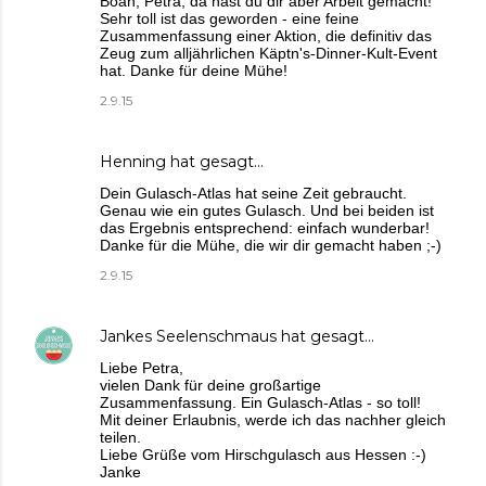
Boah, Petra, da hast du dir aber Arbeit gemacht!
Sehr toll ist das geworden - eine feine
Zusammenfassung einer Aktion, die definitiv das
Zeug zum alljährlichen Käptn's-Dinner-Kult-Event
hat. Danke für deine Mühe!
2.9.15
Henning
hat gesagt…
Dein Gulasch-Atlas hat seine Zeit gebraucht.
Genau wie ein gutes Gulasch. Und bei beiden ist
das Ergebnis entsprechend: einfach wunderbar!
Danke für die Mühe, die wir dir gemacht haben ;-)
2.9.15
Jankes Seelenschmaus
hat gesagt…
Liebe Petra,
vielen Dank für deine großartige
Zusammenfassung. Ein Gulasch-Atlas - so toll!
Mit deiner Erlaubnis, werde ich das nachher gleich
teilen.
Liebe Grüße vom Hirschgulasch aus Hessen :-)
Janke