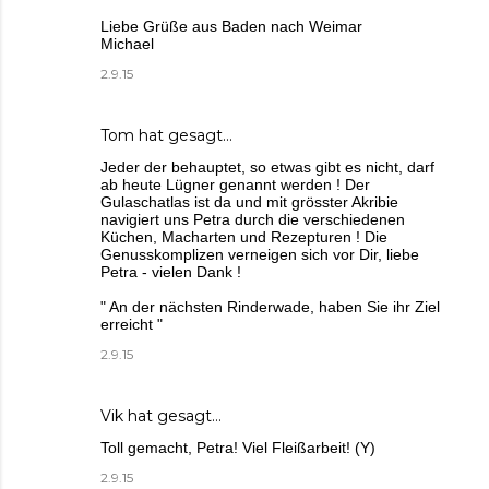
Liebe Grüße aus Baden nach Weimar
Michael
2.9.15
Tom hat gesagt…
Jeder der behauptet, so etwas gibt es nicht, darf
ab heute Lügner genannt werden ! Der
Gulaschatlas ist da und mit grösster Akribie
navigiert uns Petra durch die verschiedenen
Küchen, Macharten und Rezepturen ! Die
Genusskomplizen verneigen sich vor Dir, liebe
Petra - vielen Dank !
" An der nächsten Rinderwade, haben Sie ihr Ziel
erreicht "
2.9.15
Vik hat gesagt…
Toll gemacht, Petra! Viel Fleißarbeit! (Y)
2.9.15