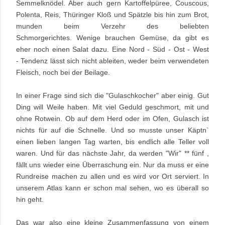
Semmelknödel. Aber auch gern Kartoffelpüree, Couscous,
Polenta, Reis, Thüringer Kloß und Spätzle bis hin zum Brot,
munden beim Verzehr des beliebten
Schmorgerichtes.
Wenige brauchen Gemüse, da gibt es
eher noch einen Salat dazu. Eine Nord - Süd - Ost - West
-
Tendenz lässt sich nicht ableiten, weder beim verwendeten
Fleisch, noch bei der Beilage.
In einer Frage sind sich die "Gulaschkocher" aber einig. Gut
Ding will Weile haben. Mit viel
Geduld geschmort, mit und
ohne Rotwein. Ob auf dem Herd oder im Ofen, Gulasch ist
nichts für auf die Schnelle. Und so musste unser Käptn`
einen lieben langen Tag warten, bis endlich alle Teller voll
waren. Und für das nächste Jahr, da werden "Wir" ** fünf ,
fällt uns wieder eine Überraschung ein. Nur da muss er eine
Rundreise machen zu allen und es wird vor Ort serviert. In
unserem Atlas kann er schon mal sehen, wo es überall so
hin geht.
Das war also eine kleine Zusammenfassung von einem