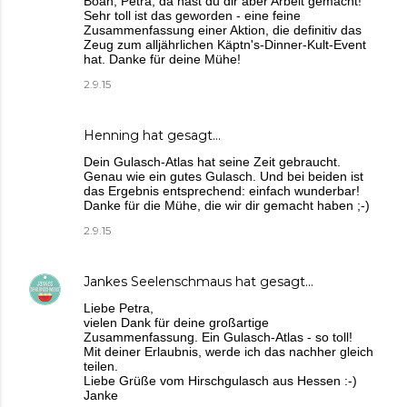
Boah, Petra, da hast du dir aber Arbeit gemacht!
Sehr toll ist das geworden - eine feine
Zusammenfassung einer Aktion, die definitiv das
Zeug zum alljährlichen Käptn's-Dinner-Kult-Event
hat. Danke für deine Mühe!
2.9.15
Henning
hat gesagt…
Dein Gulasch-Atlas hat seine Zeit gebraucht.
Genau wie ein gutes Gulasch. Und bei beiden ist
das Ergebnis entsprechend: einfach wunderbar!
Danke für die Mühe, die wir dir gemacht haben ;-)
2.9.15
Jankes Seelenschmaus
hat gesagt…
Liebe Petra,
vielen Dank für deine großartige
Zusammenfassung. Ein Gulasch-Atlas - so toll!
Mit deiner Erlaubnis, werde ich das nachher gleich
teilen.
Liebe Grüße vom Hirschgulasch aus Hessen :-)
Janke