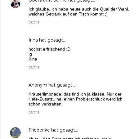
Ich glaube, ich habe heute auch die Qual der Wahl,
welches Getränk auf den Tisch kommt ;)
25.7.15
Irina
hat gesagt…
höchst erfrischend :D
lg
Irina
25.7.15
Anonym hat gesagt…
Kräuterlimonade, das find ich ja klasse. Nur der
Hefe-Zusatz.. na, einen Probierschluck werd ich
schon verkraften.
25.7.15
Friederike
hat gesagt…
oh toll, den Sirup setze ich sofort an, mein