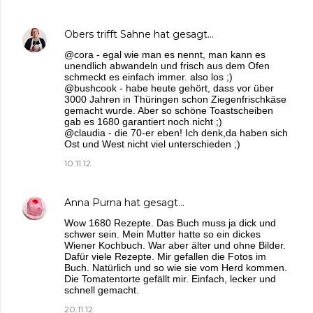
Obers trifft Sahne
hat gesagt…
@cora - egal wie man es nennt, man kann es
unendlich abwandeln und frisch aus dem Ofen
schmeckt es einfach immer. also los ;)
@bushcook - habe heute gehört, dass vor über
3000 Jahren in Thüringen schon Ziegenfrischkäse
gemacht wurde. Aber so schöne Toastscheiben
gab es 1680 garantiert noch nicht ;)
@claudia - die 70-er eben! Ich denk,da haben sich
Ost und West nicht viel unterschieden ;)
10.11.12
Anna Purna
hat gesagt…
Wow 1680 Rezepte. Das Buch muss ja dick und
schwer sein. Mein Mutter hatte so ein dickes
Wiener Kochbuch. War aber älter und ohne Bilder.
Dafür viele Rezepte. Mir gefallen die Fotos im
Buch. Natürlich und so wie sie vom Herd kommen.
Die Tomatentorte gefällt mir. Einfach, lecker und
schnell gemacht.
20.11.12