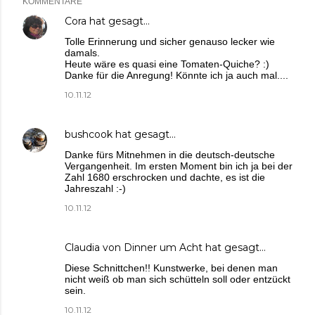
KOMMENTARE
Cora
hat gesagt…
Tolle Erinnerung und sicher genauso lecker wie
damals.
Heute wäre es quasi eine Tomaten-Quiche? :)
Danke für die Anregung! Könnte ich ja auch mal....
10.11.12
bushcook
hat gesagt…
Danke fürs Mitnehmen in die deutsch-deutsche
Vergangenheit. Im ersten Moment bin ich ja bei der
Zahl 1680 erschrocken und dachte, es ist die
Jahreszahl :-)
10.11.12
Claudia von Dinner um Acht
hat gesagt…
Diese Schnittchen!! Kunstwerke, bei denen man
nicht weiß ob man sich schütteln soll oder entzückt
sein.
10.11.12