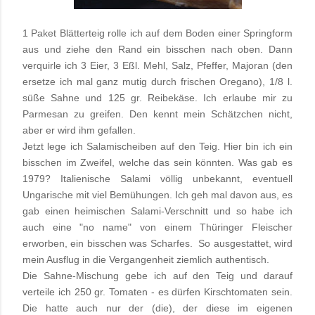
1 Paket Blätterteig rolle ich auf dem Boden einer Springform
aus und ziehe den Rand ein bisschen nach oben. Dann
verquirle ich 3 Eier, 3 Eßl. Mehl, Salz, Pfeffer, Majoran (den
ersetze ich mal ganz mutig durch frischen Oregano), 1/8 l.
süße Sahne und 125 gr. Reibekäse. Ich erlaube mir zu
Parmesan zu greifen. Den kennt mein Schätzchen nicht,
aber er wird ihm gefallen.
Jetzt lege ich Salamischeiben auf den Teig. Hier bin ich ein
bisschen im Zweifel, welche das sein könnten. Was gab es
1979? Italienische Salami völlig unbekannt, eventuell
Ungarische mit viel Bemühungen. Ich geh mal davon aus, es
gab einen heimischen Salami-Verschnitt und so habe ich
auch eine "no name" von einem Thüringer Fleischer
erworben, ein bisschen was Scharfes.
So ausgestattet, wird
mein Ausflug in die Vergangenheit ziemlich authentisch.
Die Sahne-Mischung gebe ich auf den Teig und darauf
verteile ich 250 gr. Tomaten - es dürfen Kirschtomaten sein.
Die hatte auch nur der (die), der diese im eigenen