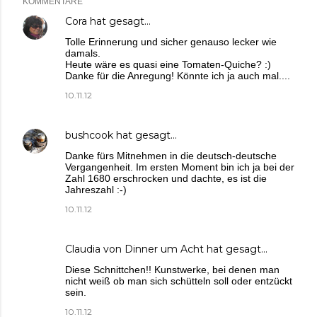
KOMMENTARE
Cora
hat gesagt…
Tolle Erinnerung und sicher genauso lecker wie
damals.
Heute wäre es quasi eine Tomaten-Quiche? :)
Danke für die Anregung! Könnte ich ja auch mal....
10.11.12
bushcook
hat gesagt…
Danke fürs Mitnehmen in die deutsch-deutsche
Vergangenheit. Im ersten Moment bin ich ja bei der
Zahl 1680 erschrocken und dachte, es ist die
Jahreszahl :-)
10.11.12
Claudia von Dinner um Acht
hat gesagt…
Diese Schnittchen!! Kunstwerke, bei denen man
nicht weiß ob man sich schütteln soll oder entzückt
sein.
10.11.12