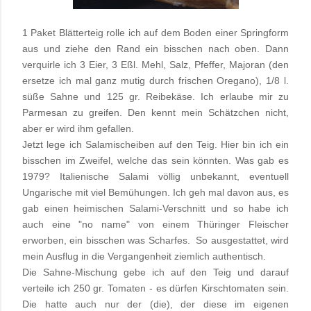
1 Paket Blätterteig rolle ich auf dem Boden einer Springform
aus und ziehe den Rand ein bisschen nach oben. Dann
verquirle ich 3 Eier, 3 Eßl. Mehl, Salz, Pfeffer, Majoran (den
ersetze ich mal ganz mutig durch frischen Oregano), 1/8 l.
süße Sahne und 125 gr. Reibekäse. Ich erlaube mir zu
Parmesan zu greifen. Den kennt mein Schätzchen nicht,
aber er wird ihm gefallen.
Jetzt lege ich Salamischeiben auf den Teig. Hier bin ich ein
bisschen im Zweifel, welche das sein könnten. Was gab es
1979? Italienische Salami völlig unbekannt, eventuell
Ungarische mit viel Bemühungen. Ich geh mal davon aus, es
gab einen heimischen Salami-Verschnitt und so habe ich
auch eine "no name" von einem Thüringer Fleischer
erworben, ein bisschen was Scharfes.
So ausgestattet, wird
mein Ausflug in die Vergangenheit ziemlich authentisch.
Die Sahne-Mischung gebe ich auf den Teig und darauf
verteile ich 250 gr. Tomaten - es dürfen Kirschtomaten sein.
Die hatte auch nur der (die), der diese im eigenen