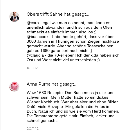
Obers trifft Sahne
hat gesagt…
@cora - egal wie man es nennt, man kann es
unendlich abwandeln und frisch aus dem Ofen
schmeckt es einfach immer. also los ;)
@bushcook - habe heute gehört, dass vor über
3000 Jahren in Thüringen schon Ziegenfrischkäse
gemacht wurde. Aber so schöne Toastscheiben
gab es 1680 garantiert noch nicht ;)
@claudia - die 70-er eben! Ich denk,da haben sich
Ost und West nicht viel unterschieden ;)
10.11.12
Anna Purna
hat gesagt…
Wow 1680 Rezepte. Das Buch muss ja dick und
schwer sein. Mein Mutter hatte so ein dickes
Wiener Kochbuch. War aber älter und ohne Bilder.
Dafür viele Rezepte. Mir gefallen die Fotos im
Buch. Natürlich und so wie sie vom Herd kommen.
Die Tomatentorte gefällt mir. Einfach, lecker und
schnell gemacht.
20.11.12