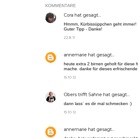
KOMMENTARE
Cora
hat gesagt…
Hmmm, Kürbissüppchen geht immer!
Guter Tipp - Danke!
22.8.11
annemarie
hat gesagt…
heute extra 2 birnen geholt für diese 
mache. danke für dieses erfrischende 
15.10.12
Obers trifft Sahne
hat gesagt…
dann lass´ es dir mal schmecken :)
15.10.12
annemarie
hat gesagt…