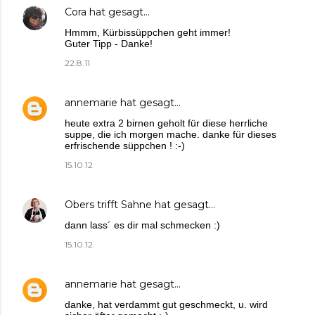
Cora
hat gesagt…
Hmmm, Kürbissüppchen geht immer!
Guter Tipp - Danke!
22.8.11
annemarie
hat gesagt…
heute extra 2 birnen geholt für diese herrliche
suppe, die ich morgen mache. danke für dieses
erfrischende süppchen ! :-)
15.10.12
Obers trifft Sahne
hat gesagt…
dann lass´ es dir mal schmecken :)
15.10.12
annemarie
hat gesagt…
danke, hat verdammt gut geschmeckt, u. wird