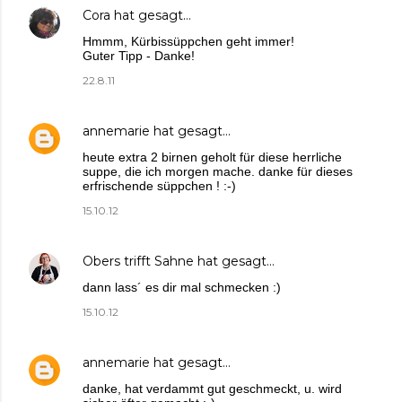
Cora
hat gesagt…
Hmmm, Kürbissüppchen geht immer!
Guter Tipp - Danke!
22.8.11
annemarie
hat gesagt…
heute extra 2 birnen geholt für diese herrliche
suppe, die ich morgen mache. danke für dieses
erfrischende süppchen ! :-)
15.10.12
Obers trifft Sahne
hat gesagt…
dann lass´ es dir mal schmecken :)
15.10.12
annemarie
hat gesagt…
danke, hat verdammt gut geschmeckt, u. wird