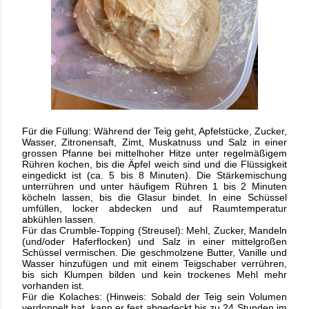
Für die Füllung: Während der Teig geht, Apfelstücke, Zucker,
Wasser, Zitronensaft,
Zimt, Muskatnuss und Salz in einer
grossen Pfanne bei mittelhoher Hitze unter
regelmäßigem
Rühren kochen, bis die Äpfel weich sind und die Flüssigkeit
eingedickt
ist (ca. 5 bis 8 Minuten). Die Stärkemischung
unterrühren und unter häufigem Rühren 1
bis 2 Minuten
köcheln lassen, bis die Glasur bindet. In eine Schüssel
umfüllen, locker
abdecken und auf Raumtemperatur
abkühlen lassen.
Für das Crumble-Topping (Streusel): Mehl, Zucker, Mandeln
(und/oder Haferflocken)
und Salz in einer mittelgroßen
Schüssel vermischen. Die geschmolzene Butter, Vanille
und
Wasser hinzufügen und mit einem Teigschaber verrühren,
bis sich Klumpen bilden
und kein trockenes Mehl mehr
vorhanden ist.
Für die Kolaches: (Hinweis: Sobald der Teig sein Volumen
verdoppelt hat, kann er fest
abgedeckt bis zu 24 Stunden im