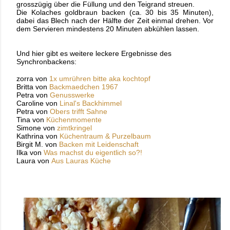
grosszügig über die Füllung und den Teigrand streuen.
Die Kolaches goldbraun backen (ca. 30 bis 35 Minuten),
dabei das Blech nach der Hälfte
der Zeit einmal drehen.
Vor
dem Servieren mindestens 20 Minuten abkühlen lassen.
Und hier gibt es weitere leckere Ergebnisse des
Synchronbackens:
zorra von
1x umrühren bitte aka kochtopf
Britta von
Backmaedchen 1967
Petra von
Genusswerke
Caroline von
Linal's Backhimmel
Petra von
Obers trifft Sahne
Tina von
Küchenmomente
Simone von
zimtkringel
Kathrina von
Küchentraum & Purzelbaum
Birgit M. von
Backen mit Leidenschaft
Ilka von
Was machst du eigentlich so?!
Laura von
Aus Lauras Küche