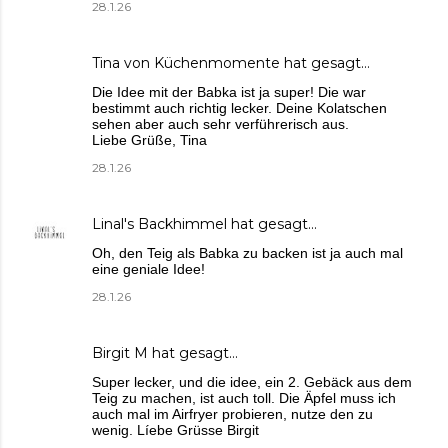
28.1.26
Tina von Küchenmomente
hat gesagt…
Die Idee mit der Babka ist ja super! Die war
bestimmt auch richtig lecker. Deine Kolatschen
sehen aber auch sehr verführerisch aus.
Liebe Grüße, Tina
28.1.26
Linal's Backhimmel
hat gesagt…
Oh, den Teig als Babka zu backen ist ja auch mal
eine geniale Idee!
28.1.26
Birgit M
hat gesagt…
Super lecker, und die idee, ein 2. Gebäck aus dem
Teig zu machen, ist auch toll. Die Äpfel muss ich
auch mal im Airfryer probieren, nutze den zu
wenig. Líebe Grüsse Birgit