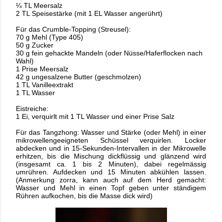
¼ TL Meersalz
2 TL Speisestärke (mit 1 EL Wasser angerührt)
Für das Crumble-Topping (Streusel):
70 g Mehl (Type 405)
50 g Zucker
30 g fein gehackte Mandeln (oder Nüsse/Haferflocken nach
Wahl)
1 Prise Meersalz
42 g ungesalzene Butter (geschmolzen)
1 TL Vanilleextrakt
1 TL Wasser
Eistreiche:
1 Ei, verquirlt mit 1 TL Wasser und einer Prise Salz
Für das Tangzhong: Wasser und Stärke (oder Mehl) in einer
mikrowellengeeigneten
Schüssel verquirlen. Locker
abdecken und in 15-Sekunden-Intervallen in der
Mikrowelle
erhitzen, bis die Mischung dickflüssig und glänzend wird
(insgesamt ca. 1
bis 2 Minuten), dabei regelmässig
umrühren. Aufdecken und 15 Minuten abkühlen
lassen.
(Anmerkung zorra, kann auch auf dem Herd gemacht:
Wasser und Mehl in einen
Topf geben unter ständigem
Rühren aufkochen, bis die Masse dick wird)