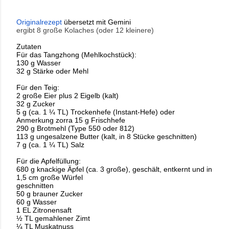
Originalrezept
übersetzt mit Gemini
ergibt 8 große Kolaches (oder 12 kleinere)
Zutaten
Für das Tangzhong (Mehlkochstück):
130 g Wasser
32 g Stärke oder Mehl
Für den Teig:
2 große Eier plus 2 Eigelb (kalt)
32 g Zucker
5 g (ca. 1 ¼ TL) Trockenhefe (Instant-Hefe) oder
Anmerkung zorra 15 g Frischhefe
290 g Brotmehl (Type 550 oder 812)
113 g ungesalzene Butter (kalt, in 8 Stücke geschnitten)
7 g (ca. 1 ¼ TL) Salz
Für die Apfelfüllung:
680 g knackige Äpfel (ca. 3 große), geschält, entkernt und in
1,5 cm große Würfel
geschnitten
50 g brauner Zucker
60 g Wasser
1 EL Zitronensaft
½ TL gemahlener Zimt
¼ TL Muskatnuss