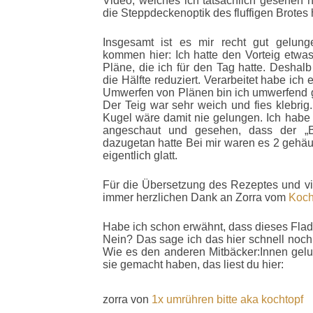
Video, welches ich tatsächlich gesehen h
die Steppdeckenoptik des fluffigen Brotes 
Insgesamt ist es mir recht gut gelun
kommen hier: Ich hatte den Vorteig etwa
Pläne, die ich für den Tag hatte. Deshal
die Hälfte reduziert. Verarbeitet habe ic
Umwerfen von Plänen bin ich umwerfend g
Der Teig war sehr weich und fies klebri
Kugel wäre damit nie gelungen. Ich habe
angeschaut und gesehen, dass der „
dazugetan hatte Bei mir waren es 2 gehäuf
eigentlich glatt.
Für die Übersetzung des Rezeptes und vi
immer herzlichen Dank an
Zorra vom
Koch
Habe ich schon erwähnt, dass dieses Flad
Nein? Das sage ich das hier schnell noch
Wie es den anderen Mitbäcker:Innen gelu
sie gemacht haben, das liest du hier:
zorra von
1x umrühren bitte aka kochtopf