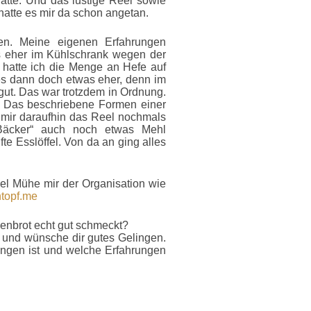
atte. Und das lustige Reel sowie
hatte es mir da schon angetan.
gen. Meine eigenen Erfahrungen
s eher im Kühlschrank wegen der
b hatte ich die Menge an Hefe auf
h es dann doch etwas eher, denn im
ut. Das war trotzdem in Ordnung.
g. Das beschriebene Formen einer
 mir daraufhin das Reel nochmals
Bäcker“ auch noch etwas Mehl
te Esslöffel. Von da an ging alles
el Mühe mir der Organisation wie
topf.me
enbrot echt gut schmeckt?
 und wünsche dir gutes Gelingen.
ngen ist und welche Erfahrungen