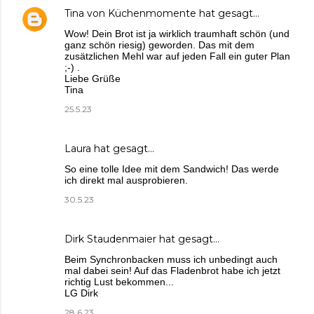
Tina von Küchenmomente
hat gesagt…
Wow! Dein Brot ist ja wirklich traumhaft schön (und
ganz schön riesig) geworden. Das mit dem
zusätzlichen Mehl war auf jeden Fall ein guter Plan
;-) .
Liebe Grüße
Tina
25.5.23
Laura
hat gesagt…
So eine tolle Idee mit dem Sandwich! Das werde
ich direkt mal ausprobieren.
30.5.23
Dirk Staudenmaier
hat gesagt…
Beim Synchronbacken muss ich unbedingt auch
mal dabei sein! Auf das Fladenbrot habe ich jetzt
richtig Lust bekommen...
LG Dirk
28.6.23