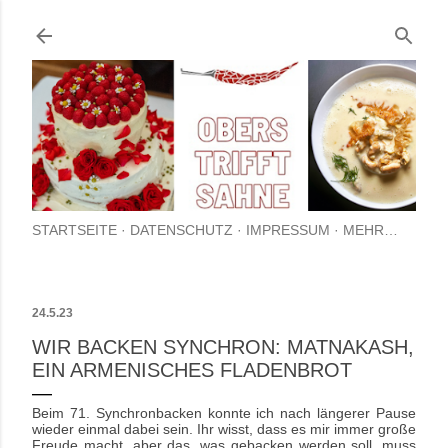
Direkt zum Hauptbereich
STARTSEITE
DATENSCHUTZ
IMPRESSUM
MEHR…
24.5.23
WIR BACKEN SYNCHRON: MATNAKASH,
EIN ARMENISCHES FLADENBROT
Beim 71. Synchronbacken konnte ich nach längerer Pause
wieder einmal dabei sein. Ihr wisst, dass es mir immer große
Freude macht, aber das, was gebacken werden soll, muss