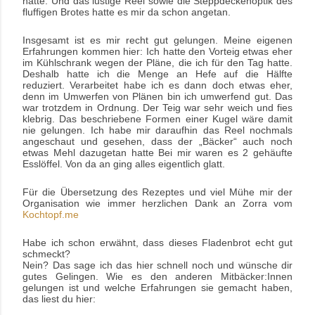
hatte. Und das lustige Reel sowie die Steppdeckenoptik des
fluffigen Brotes hatte es mir da schon angetan.
Insgesamt ist es mir recht gut gelungen. Meine eigenen
Erfahrungen kommen hier: Ich hatte den Vorteig etwas eher
im Kühlschrank wegen der Pläne, die ich für den Tag hatte.
Deshalb hatte ich die Menge an Hefe auf die Hälfte
reduziert. Verarbeitet habe ich es dann doch etwas eher,
denn im Umwerfen von Plänen bin ich umwerfend gut. Das
war trotzdem in Ordnung. Der Teig war sehr weich und fies
klebrig. Das beschriebene Formen einer Kugel wäre damit
nie gelungen. Ich habe mir daraufhin das Reel nochmals
angeschaut und gesehen, dass der „Bäcker“ auch noch
etwas Mehl dazugetan hatte Bei mir waren es 2 gehäufte
Esslöffel. Von da an ging alles eigentlich glatt.
Für die Übersetzung des Rezeptes und viel Mühe mir der
Organisation wie immer herzlichen Dank an
Zorra vom
Kochtopf.me
Habe ich schon erwähnt, dass dieses Fladenbrot echt gut
schmeckt?
Nein? Das sage ich das hier schnell noch und wünsche dir
gutes Gelingen. Wie es den anderen Mitbäcker:Innen
gelungen ist und welche Erfahrungen sie gemacht haben,
das liest du hier: