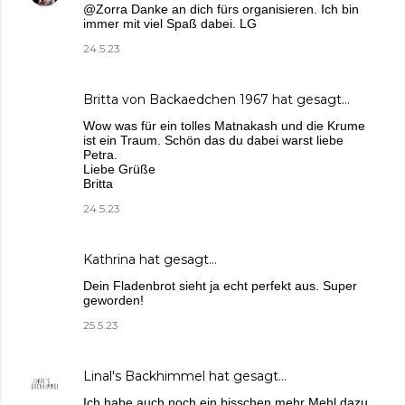
@Zorra Danke an dich fürs organisieren. Ich bin
immer mit viel Spaß dabei. LG
24.5.23
Britta von Backaedchen 1967
hat gesagt…
Wow was für ein tolles Matnakash und die Krume
ist ein Traum. Schön das du dabei warst liebe
Petra.
Liebe Grüße
Britta
24.5.23
Kathrina
hat gesagt…
Dein Fladenbrot sieht ja echt perfekt aus. Super
geworden!
25.5.23
Linal's Backhimmel
hat gesagt…
Ich habe auch noch ein bisschen mehr Mehl dazu