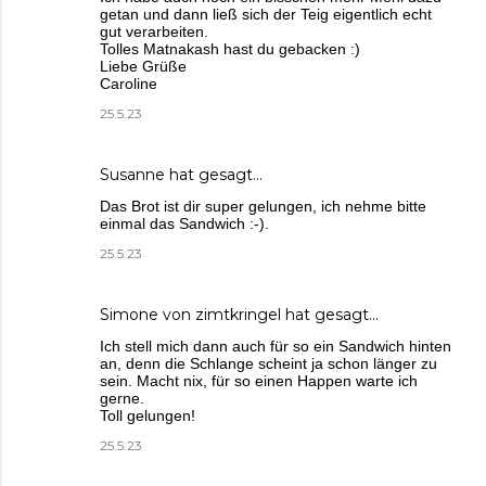
getan und dann ließ sich der Teig eigentlich echt
gut verarbeiten.
Tolles Matnakash hast du gebacken :)
Liebe Grüße
Caroline
25.5.23
Susanne
hat gesagt…
Das Brot ist dir super gelungen, ich nehme bitte
einmal das Sandwich :-).
25.5.23
Simone von zimtkringel
hat gesagt…
Ich stell mich dann auch für so ein Sandwich hinten
an, denn die Schlange scheint ja schon länger zu
sein. Macht nix, für so einen Happen warte ich
gerne.
Toll gelungen!
25.5.23