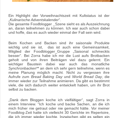
Ein Highlight der Vorweihnachtszeit mit Kultstatus ist der
„
Kulinarische Adventskalender
“.
Die gesamte Foodblogger _Szene sieht es als Auszeichnung
an, daran teilnehmen zu können. Ich war auch schon dabei
und hoffe, das es auch wieder einmal der Fall sein wird.
Beim Kochen und Backen sind ihr saisonale Produkte
wichtig und sie ist, das ist auch eine Gemeinsamkeit,
Mitglied der Foodblogger_Gruppe „Saisonal schmeckts
besser“. Bei Zorra habe ich mir die Lust aufs Brotbacken
geholt und von ihren Beiträgen viel dazu gelernt. Ein
wichtiger Baustein dabei war auch das monatliche
Synchronbacken
** an dem ich sehr gern teilnehme, wenn es
meine Planung möglich macht. Nicht zu vergessen ihre
Aufrufe zum
Bread Baking Day
und
World Bread Day
, die
immer wieder zur Teilnahme animieren. Da gibt es bestimmt
viele, die sich dadurch weiter entwickelt haben, um ihr Brot
selbst zu backen.
„Dank dem Bloggen koche ich vielfältiger“, sagt Zorra in
einem Interview. “Ich koche und backe Sachen, an die ich
mich früher nie getraut oder nie gemacht hätte. Vor meiner
Foodblog-Zeit hatte ich vielleicht 30 Gerichte im Repertoire,
die ich immer wieder kochte. Inzwischen gibt es selten ein