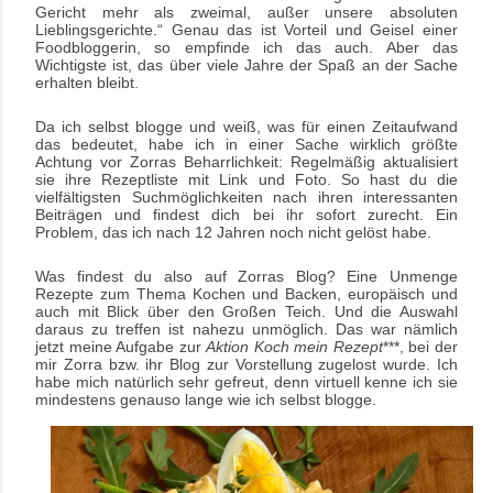
Gericht mehr als zweimal, außer unsere absoluten
Lieblingsgerichte.“ Genau das ist Vorteil und Geisel einer
Foodbloggerin, so empfinde ich das auch. Aber das
Wichtigste ist, das über viele Jahre der Spaß an der Sache
erhalten bleibt.
Da ich selbst blogge und weiß, was für einen Zeitaufwand
das bedeutet, habe ich in einer Sache wirklich größte
Achtung vor Zorras Beharrlichkeit: Regelmäßig aktualisiert
sie ihre Rezeptliste mit Link und Foto. So hast du die
vielfältigsten Suchmöglichkeiten nach ihren interessanten
Beiträgen und findest dich bei ihr sofort zurecht. Ein
Problem, das ich nach 12 Jahren noch nicht gelöst habe.
Was findest du also auf Zorras Blog? Eine Unmenge
Rezepte zum Thema Kochen und Backen, europäisch und
auch mit Blick über den Großen Teich. Und die Auswahl
daraus zu treffen ist nahezu unmöglich. Das war nämlich
jetzt meine Aufgabe zur
Aktion Koch mein Rezept
***, bei der
mir Zorra bzw. ihr Blog zur Vorstellung zugelost wurde. Ich
habe mich natürlich sehr gefreut, denn virtuell kenne ich sie
mindestens genauso lange wie ich selbst blogge.