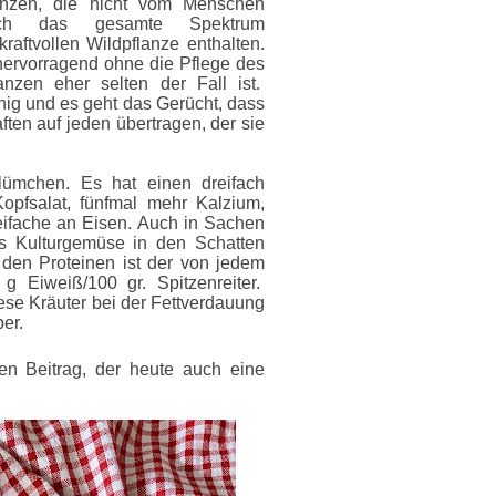
lanzen, die nicht vom Menschen
och das gesamte Spektrum
kraftvollen Wildpflanze enthalten.
hervorragend ohne die Pflege des
nzen eher selten der Fall ist.
hig und es geht das Gerücht, dass
ten auf jeden übertragen, der sie
ümchen. Es hat einen dreifach
pfsalat, fünfmal mehr Kalzium,
ifache an Eisen. Auch in Sachen
es Kulturgemüse in den Schatten
den Proteinen ist der von jedem
 g Eiweiß/100 gr. Spitzenreiter.
diese Kräuter bei der Fettverdauung
er.
en Beitrag, der heute auch eine