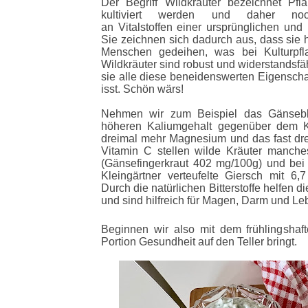
Der Begriff Wildkräuter bezeichnet Pf
kultiviert werden und daher n
an Vitalstoffen einer ursprünglichen und 
Sie zeichnen sich dadurch aus, dass sie 
Menschen gedeihen, was bei Kulturpfla
Wildkräuter sind robust und widerstandsfä
sie alle diese beneidenswerten Eigenschaf
isst. Schön wärs!
Nehmen wir zum Beispiel das Gänsebl
höheren Kaliumgehalt gegenüber dem Ko
dreimal mehr Magnesium und das fast dre
Vitamin C stellen wilde Kräuter manch
(Gänsefingerkraut 402 mg/100g) und bei 
Kleingärtner verteufelte Giersch mit 6,7
Durch die natürlichen Bitterstoffe helfen 
und sind hilfreich für Magen, Darm und Leb
Beginnen wir also mit dem frühlingshaft
Portion Gesundheit auf den Teller bringt.