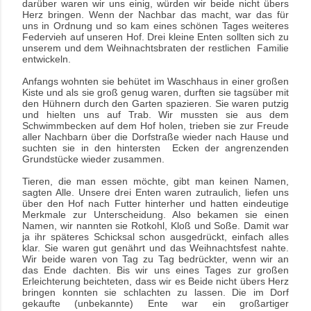
darüber waren wir uns einig, würden wir beide nicht übers
Herz bringen. Wenn der Nachbar das macht, war das für
uns in Ordnung und so kam
eines schönen Tages weiteres
Federvieh auf unseren Hof. Drei kleine Enten sollten sich zu
unserem und dem Weihnachtsbraten der restlichen Familie
entwickeln.
Anfangs wohnten sie behütet im Waschhaus in einer großen
Kiste und als sie groß genug waren, durften sie tagsüber mit
den Hühnern durch den Garten spazieren. Sie waren putzig
und hielten uns auf Trab. Wir mussten sie aus dem
Schwimmbecken auf dem Hof holen, trieben sie zur Freude
aller Nachbarn über die Dorfstraße wieder nach Hause und
suchten sie in den hintersten Ecken der angrenzenden
Grundstücke wieder zusammen.
Tieren, die man essen möchte, gibt man keinen Namen,
sagten Alle. Unsere drei Enten waren zutraulich, liefen uns
über den Hof nach Futter hinterher und hatten eindeutige
Merkmale zur Unterscheidung. Also bekamen sie einen
Namen, wir nannten sie Rotkohl, Kloß und Soße. Damit war
ja ihr späteres Schicksal schon ausgedrückt, einfach alles
klar. Sie waren gut genährt und das Weihnachtsfest nahte.
Wir beide waren von Tag zu Tag bedrückter, wenn wir an
das Ende dachten. Bis wir uns eines Tages zur großen
Erleichterung beichteten, dass wir es Beide nicht übers Herz
bringen konnten sie schlachten zu lassen. Die im Dorf
gekaufte (unbekannte) Ente war ein großartiger