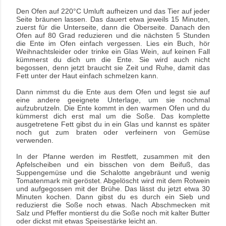
Den Ofen auf 220°C Umluft aufheizen und das Tier auf jeder
Seite bräunen lassen. Das dauert etwa jeweils 15 Minuten,
zuerst für die Unterseite, dann die Oberseite. Danach den
Ofen auf 80 Grad reduzieren und die nächsten 5 Stunden
die Ente im Ofen einfach vergessen. Lies ein Buch, hör
Weihnachtsleider oder trinke ein Glas Wein, auf keinen Fall
kümmerst du dich um die Ente. Sie wird auch nicht
begossen, denn jetzt braucht sie Zeit und Ruhe, damit das
Fett unter der Haut einfach schmelzen kann.
Dann nimmst du die Ente aus dem Ofen und legst sie auf
eine andere geeignete Unterlage, um sie nochmal
aufzubrutzeln. Die Ente kommt in den warmen Ofen und du
kümmerst dich erst mal um die Soße. Das komplette
ausgetretene Fett gibst du in ein Glas und kannst es später
noch gut zum braten oder verfeinern von Gemüse
verwenden.
In der Pfanne werden im Restfett, zusammen mit den
Apfelscheiben und ein bisschen von dem Beifuß, das
Suppengemüse und die Schalotte angebräunt und wenig
Tomatenmark mit geröstet. Abgelöscht wird mit dem Rotwein
und aufgegossen mit der Brühe. Das lässt du jetzt etwa 30
Minuten kochen. Dann gibst du es durch ein Sieb und
reduzierst die Soße noch etwas. Nach Abschmecken mit
Salz und Pfeffer montierst du die Soße noch mit kalter Butter
oder dickst mit etwas Speisestärke leicht an.