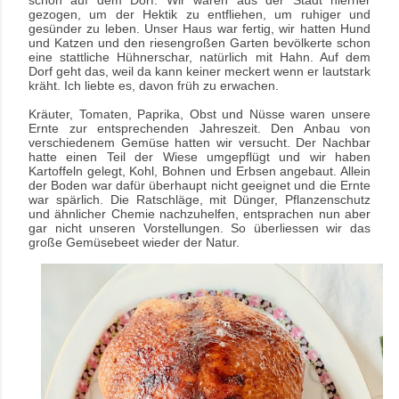
schon auf dem Dorf. Wir waren aus der Stadt hierher
gezogen, um der Hektik zu entfliehen, um ruhiger und
gesünder zu leben. Unser Haus war fertig, wir hatten Hund
und Katzen und den riesengroßen Garten bevölkerte schon
eine stattliche Hühnerschar, natürlich mit Hahn. Auf dem
Dorf geht das, weil da kann keiner meckert wenn er lautstark
kräht. Ich liebte es, davon früh zu erwachen.
Kräuter, Tomaten, Paprika, Obst und Nüsse waren unsere
Ernte zur entsprechenden Jahreszeit. Den Anbau von
verschiedenem Gemüse hatten wir versucht. Der Nachbar
hatte einen Teil der Wiese umgepflügt und wir haben
Kartoffeln gelegt, Kohl, Bohnen und Erbsen angebaut. Allein
der Boden war dafür überhaupt nicht geeignet und die Ernte
war spärlich. Die Ratschläge, mit Dünger, Pflanzenschutz
und ähnlicher Chemie nachzuhelfen, entsprachen nun aber
gar nicht unseren Vorstellungen. So überliessen wir das
große Gemüsebeet wieder der Natur.