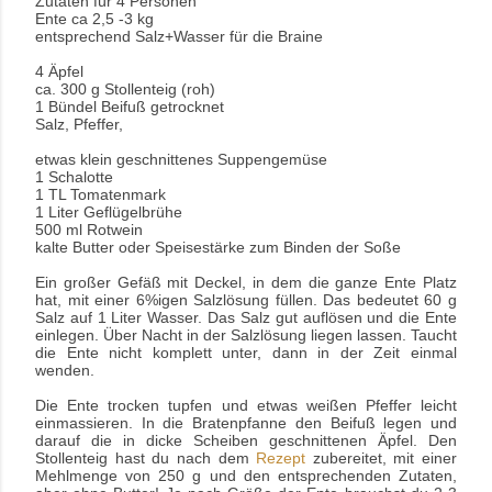
Zutaten für 4 Personen
Ente ca 2,5 -3 kg
entsprechend Salz+Wasser für die Braine
4 Äpfel
ca. 300 g Stollenteig (roh)
1 Bündel Beifuß getrocknet
Salz, Pfeffer,
etwas klein geschnittenes Suppengemüse
1 Schalotte
1 TL Tomatenmark
1 Liter Geflügelbrühe
500 ml Rotwein
kalte Butter oder Speisestärke zum Binden der Soße
Ein großer Gefäß mit Deckel, in dem die ganze Ente Platz
hat, mit einer 6%igen Salzlösung füllen.
Das bedeutet 60 g
Salz auf 1 Liter Wasser. Das Salz gut auflösen und die Ente
einlegen. Über Nacht in der Salzlösung liegen lassen. Taucht
die Ente nicht komplett unter, dann in der Zeit einmal
wenden.
Die Ente trocken tupfen und etwas weißen Pfeffer leicht
einmassieren. In die Bratenpfanne den Beifuß legen und
darauf die in dicke Scheiben geschnittenen Äpfel. Den
Stollenteig hast du nach dem
Rezept
zubereitet, mit einer
Mehlmenge von 250 g und den entsprechenden Zutaten,