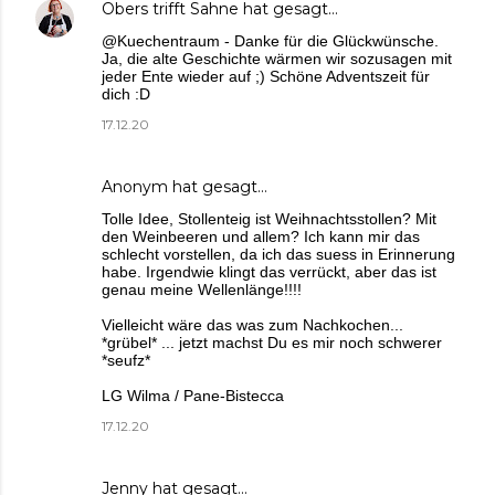
Obers trifft Sahne
hat gesagt…
@Kuechentraum - Danke für die Glückwünsche.
Ja, die alte Geschichte wärmen wir sozusagen mit
jeder Ente wieder auf ;) Schöne Adventszeit für
dich :D
17.12.20
Anonym hat gesagt…
Tolle Idee, Stollenteig ist Weihnachtsstollen? Mit
den Weinbeeren und allem? Ich kann mir das
schlecht vorstellen, da ich das suess in Erinnerung
habe. Irgendwie klingt das verrückt, aber das ist
genau meine Wellenlänge!!!!
Vielleicht wäre das was zum Nachkochen...
*grübel* ... jetzt machst Du es mir noch schwerer
*seufz*
LG Wilma / Pane-Bistecca
17.12.20
Jenny
hat gesagt…