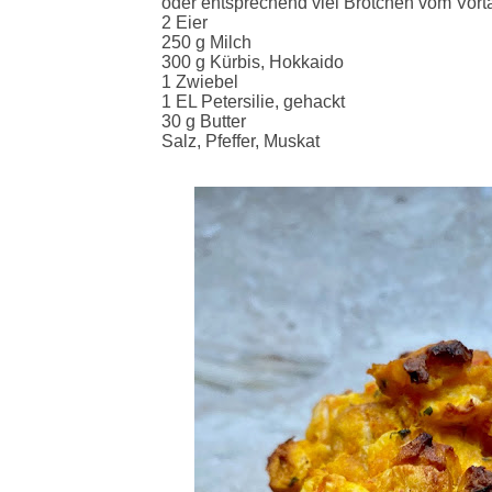
oder entsprechend viel Brötchen vom Vort
2 Eier
250 g Milch
300 g Kürbis, Hokkaido
1 Zwiebel
1 EL Petersilie, gehackt
30 g Butter
Salz, Pfeffer, Muskat