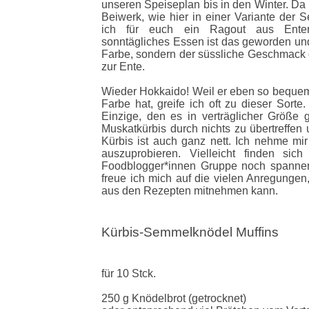
unseren Speiseplan bis in den Winter. Da 
Beiwerk, wie hier in einer Variante der
ich für euch ein Ragout aus Entenfl
sonntägliches Essen ist das geworden und 
Farbe, sondern der süssliche Geschmack 
zur Ente.
Wieder Hokkaido! Weil er eben so bequem z
Farbe hat, greife ich oft zu dieser Sorte.
Einzige, den es in verträglicher Größe g
Muskatkürbis durch nichts zu übertreffen
Kürbis ist auch ganz nett. Ich nehme mir
auszuprobieren. Vielleicht finden si
Foodblogger*innen Gruppe noch spannen
freue ich mich auf die vielen Anregungen,
aus den Rezepten mitnehmen kann.
Kürbis-Semmelknödel Muffins
für 10 Stck.
250 g Knödelbrot (getrocknet)