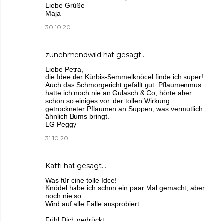
Liebe Grüße
Maja
30.10.20
zunehmendwild
hat gesagt…
Liebe Petra,
die Idee der Kürbis-Semmelknödel finde ich super!
Auch das Schmorgericht gefällt gut. Pflaumenmus
hatte ich noch nie an Gulasch & Co, hörte aber
schon so einiges von der tollen Wirkung
getrockneter Pflaumen an Suppen, was vermutlich
ähnlich Bums bringt.
LG Peggy
31.10.20
Katti
hat gesagt…
Was für eine tolle Idee!
Knödel habe ich schon ein paar Mal gemacht, aber
noch nie so.
Wird auf alle Fälle ausprobiert.
Fühl Dich gedrückt