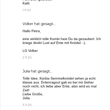
Katti
1.11.20
Volker
hat gesagt…
Hallo Petra,
eine wirklich tolle Kombi hast Du da gezaubert. Ich
kriege direkt Lust auf Ente mit Knödel :-).
LG Volker
2.11.20
Julia
hat gesagt…
Tolle Idee, Kürbis-Semmelknödel sehen ja echt
klasse aus. Entenragout gab es bei mir bisher
noch nicht, ich liebe aber Ente, also wird es mal
Zeit!
Liebe Grüße,
Julia
3.11.20