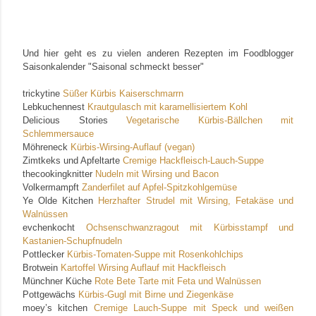
Und hier geht es zu vielen anderen Rezepten im Foodblogger
Saisonkalender "Saisonal schmeckt besser"
trickytine
Süßer Kürbis Kaiserschmarrn
Lebkuchennest
Krautgulasch mit karamellisiertem Kohl
Delicious Stories
Vegetarische Kürbis-Bällchen mit
Schlemmersauce
Möhreneck
Kürbis-Wirsing-Auflauf (vegan)
Zimtkeks und Apfeltarte
Cremige Hackfleisch-Lauch-Suppe
thecookingknitter
Nudeln mit Wirsing und Bacon
Volkermampft
Zanderfilet auf Apfel-Spitzkohlgemüse
Ye Olde Kitchen
Herzhafter Strudel mit Wirsing, Fetakäse und
Walnüssen
evchenkocht
Ochsenschwanzragout mit Kürbisstampf und
Kastanien-Schupfnudeln
Pottlecker
Kürbis-Tomaten-Suppe mit Rosenkohlchips
Brotwein
Kartoffel Wirsing Auflauf mit Hackfleisch
Münchner Küche
Rote Bete Tarte mit Feta und Walnüssen
Pottgewächs
Kürbis-Gugl mit Birne und Ziegenkäse
moey’s kitchen
Cremige Lauch-Suppe mit Speck und weißen