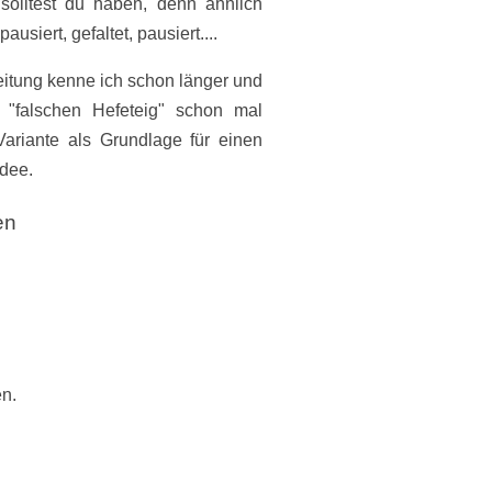
solltest du haben, denn ähnlich
ausiert, gefaltet, pausiert....
itung kenne ich schon länger und
 "falschen Hefeteig" schon mal
ariante als Grundlage für einen
Idee.
hen
en.