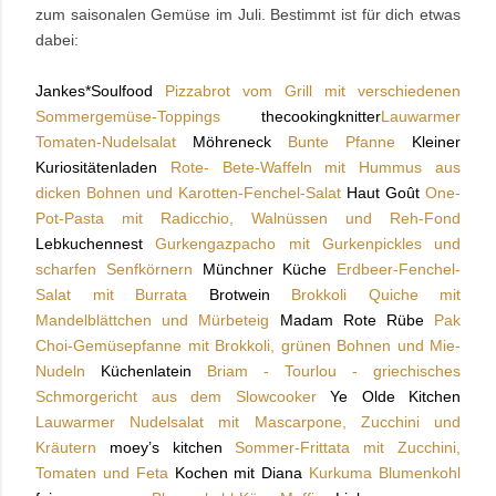
zum saisonalen Gemüse im Juli. Bestimmt ist für dich etwas
dabei:
Jankes*Soulfood
Pizzabrot vom Grill mit verschiedenen
Sommergemüse-Toppings
thecookingknitter
Lauwarmer
Tomaten-Nudelsalat
Möhreneck
Bunte Pfanne
Kleiner
Kuriositätenladen
Rote- Bete-Waffeln mit Hummus aus
dicken Bohnen und Karotten-Fenchel-Salat
Haut Goût
One-
Pot-Pasta mit Radicchio, Walnüssen und Reh-Fond
Lebkuchennest
Gurkengazpacho mit Gurkenpickles und
scharfen Senfkörnern
Münchner Küche
Erdbeer-Fenchel-
Salat mit Burrata
Brotwein
Brokkoli Quiche mit
Mandelblättchen und Mürbeteig
Madam Rote Rübe
Pak
Choi-Gemüsepfanne mit Brokkoli, grünen Bohnen und Mie-
Nudeln
Küchenlatein
Briam - Tourlou - griechisches
Schmorgericht aus dem Slowcooker
Ye Olde Kitchen
Lauwarmer Nudelsalat mit Mascarpone, Zucchini und
Kräutern
moey’s kitchen
Sommer-Frittata mit Zucchini,
Tomaten und Feta
Kochen mit Diana
Kurkuma Blumenkohl