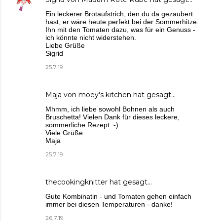
Ein leckerer Brotaufstrich, den du da gezaubert
hast, er wäre heute perfekt bei der Sommerhitze.
Ihn mit den Tomaten dazu, was für ein Genuss -
ich könnte nicht widerstehen.
Liebe Grüße
Sigrid
25.7.19
Maja von moey's kitchen
hat gesagt…
Mhmm, ich liebe sowohl Bohnen als auch
Bruschetta! Vielen Dank für dieses leckere,
sommerliche Rezept :-)
Viele Grüße
Maja
25.7.19
thecookingknitter
hat gesagt…
Gute Kombinatin - und Tomaten gehen einfach
immer bei diesen Temperaturen - danke!
26.7.19