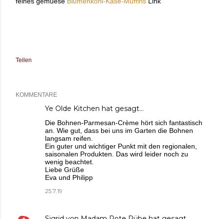
feines gemuese
Blumenkohl-Käse-Muffins
Link
Teilen
KOMMENTARE
Ye Olde Kitchen
hat gesagt…
Die Bohnen-Parmesan-Crème hört sich fantastisch
an. Wie gut, dass bei uns im Garten die Bohnen
langsam reifen.
Ein guter und wichtiger Punkt mit den regionalen,
saisonalen Produkten. Das wird leider noch zu
wenig beachtet.
Liebe Grüße
Eva und Philipp
25.7.19
Sigrid von Madam Rote Rübe
hat gesagt…