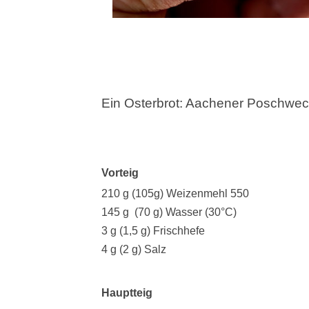
Ein Osterbrot: Aachener Poschwe
Vorteig
210 g (105g) Weizenmehl 550
145 g (70 g) Wasser (30°C)
3 g (1,5 g) Frischhefe
4 g (2 g) Salz
Hauptteig