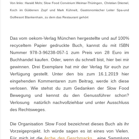
Von links: Harald Mohr, Slow Food Convinium Weimar-Thüringen, Christian Driemel,
Koch im Güldenen Zopf und Mark Kühnelt, Gastronomischer Leiter Spa-und
Golfresort Blankenhain, zu dem das Restaurant gehört
Das vom oekom-Verlag München hergestellte und auf 100%
recyceltem Papier gedruckte Buch, kannst du mit ISBN
Nummer 978-3-96238-057-1 zum Preis von 28 Euro im
Buchhandel kaufen. Oder, wenn du schnell bist,
hier bei mir
gewinnen. Drei Exemplare hat mir der Verlag für euch zur
Verfügung gestellt. Unter den bis zum 16.1.2019 hier
eingehenden Kommentaren zum Beitrag, werde ich diese
verlosen. Wie stehst du zum Gedanken der Slow Food
Bewegung und kennst du den Genussführer schon?
Verlosung natürlich nachvollziehbar und unter Ausschluss
des Rechtsweges.
Die Organisation Slow Food bezeichnet dieses Buch als ihr
Vorzeigeprojekt. Ich würde sagen es ist eines von Vielen.
Für mich ist die
Arche des Geschmacks
, eine Sammlung