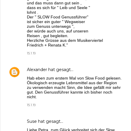
und das muss dann gut sein ,
dass es sich für " Leib und Seele "
lohnt .
Der " SLOW Food Genussführer"
ist sicher ein guter " Wegweiser
zum Genuss unterwegs ",
der würde auch uns, auf unseren
Reisen , gut begleiten.
Herzliche Grüsse aus dem Musikerviertel
Friedrich + Renata K."
15.1.19
Alexander
hat gesagt…
Hab eben zum erstem Mal von Slow Food gelesen.
Ökologisch erzeugte Lebnsmittel aus der Region
zu verwenden macht Sinn, die Idee gefällt mir sehr
gut. Den Genussführer kannte ich bisher noch
nicht.
15.1.19
Suse hat gesagt…
Liebe Petra, zum Glück verbreitet sich der Slow