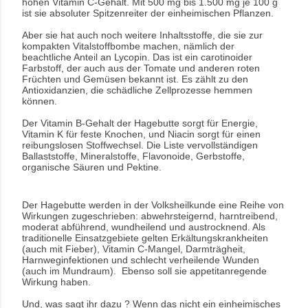
hohen Vitamin C-Gehalt. Mit 500 mg bis 1.500 mg je 100 g
ist sie absoluter Spitzenreiter der einheimischen Pflanzen.
Aber sie hat auch noch weitere Inhaltsstoffe, die sie zur
kompakten Vitalstoffbombe machen, nämlich der
beachtliche Anteil an Lycopin. Das ist ein carotinoider
Farbstoff, der auch aus der Tomate und anderen roten
Früchten und Gemüsen bekannt ist. Es zählt zu den
Antioxidanzien, die schädliche Zellprozesse hemmen
können.
Der Vitamin B-Gehalt der Hagebutte sorgt für Energie,
Vitamin K für feste Knochen, und Niacin sorgt für einen
reibungslosen Stoffwechsel. Die Liste vervollständigen
Ballaststoffe, Mineralstoffe, Flavonoide, Gerbstoffe,
organische Säuren und Pektine.
Der Hagebutte werden in der Volksheilkunde eine Reihe von
Wirkungen zugeschrieben: abwehrsteigernd, harntreibend,
moderat abführend, wundheilend und austrocknend. Als
traditionelle Einsatzgebiete gelten Erkältungskrankheiten
(auch mit Fieber), Vitamin C-Mangel, Darmträgheit,
Harnweginfektionen und schlecht verheilende Wunden
(auch im Mundraum). Ebenso soll sie appetitanregende
Wirkung haben.
Und, was sagt ihr dazu ? Wenn das nicht ein einheimisches