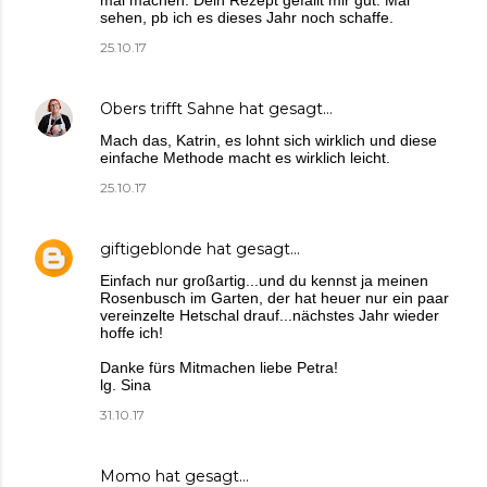
mal machen. Dein Rezept gefällt mir gut. Mal
sehen, pb ich es dieses Jahr noch schaffe.
25.10.17
Obers trifft Sahne
hat gesagt…
Mach das, Katrin, es lohnt sich wirklich und diese
einfache Methode macht es wirklich leicht.
25.10.17
giftigeblonde
hat gesagt…
Einfach nur großartig...und du kennst ja meinen
Rosenbusch im Garten, der hat heuer nur ein paar
vereinzelte Hetschal drauf...nächstes Jahr wieder
hoffe ich!
Danke fürs Mitmachen liebe Petra!
lg. Sina
31.10.17
Momo
hat gesagt…