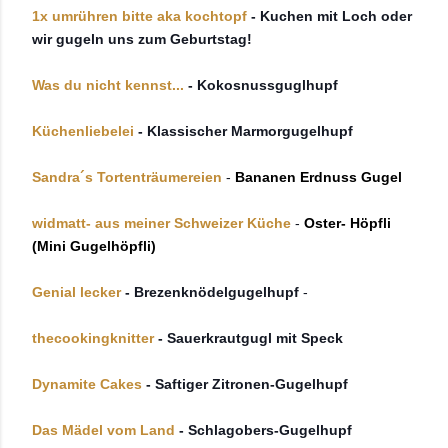
1x umrühren bitte aka kochtopf
- Kuchen mit Loch oder
wir gugeln uns zum Geburtstag!
Was du nicht kennst...
- Kokosnussguglhupf
Küchenliebelei
- Klassischer Marmorgugelhupf
Sandra´s Tortenträumereien
-
Bananen Erdnuss Gugel
widmatt- aus meiner Schweizer Küche
-
Oster- Höpfli
(Mini Gugelhöpfli)
Genial lecker
- Brezenknödelgugelhupf
-
thecookingknitter
- Sauerkrautgugl mit Speck
Dynamite Cakes
- Saftiger Zitronen-Gugelhupf
Das Mädel vom Land
- Schlagobers-Gugelhupf