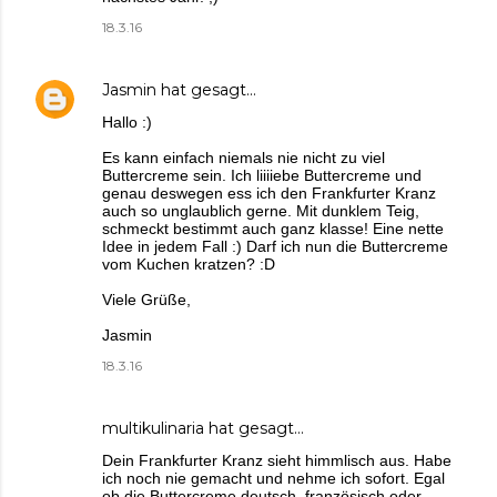
18.3.16
Jasmin
hat gesagt…
Hallo :)
Es kann einfach niemals nie nicht zu viel
Buttercreme sein. Ich liiiiebe Buttercreme und
genau deswegen ess ich den Frankfurter Kranz
auch so unglaublich gerne. Mit dunklem Teig,
schmeckt bestimmt auch ganz klasse! Eine nette
Idee in jedem Fall :) Darf ich nun die Buttercreme
vom Kuchen kratzen? :D
Viele Grüße,
Jasmin
18.3.16
multikulinaria
hat gesagt…
Dein Frankfurter Kranz sieht himmlisch aus. Habe
ich noch nie gemacht und nehme ich sofort. Egal
ob die Buttercreme deutsch, französisch oder