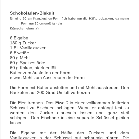
Schokoladen-Biskuit
für eine 26 cm Kranzkuchen-Form (Ich habe nur die Hälfte gebacken, da meine
Form nur 15 cm groß ist - ein
Kränzchen eben ;) )
6 Eigelbe
180 g Zucker
1 EL Vanillezucker
6 Eiweiße
80 g Mehl
60 g Speisestärke
60 g Kakao, stark entölt
Butter zum Ausfetten der Form
etwas Mehl zum Ausstreuen der Form
Die Form mit Butter ausfetten und mit Mehl ausstreuen. Den
Backofen auf 200 Grad Umluft vorheizen
Die Eier trennen. Das Eiweiß in einer vollkommen fettfreien
Schüssel zu Eischnee schlagen. Wenn er anfängt fest zu
werden den Zucker einrieseln lassen und ganz steif
schlagen. Den Eischnee in eine separate Schüssel gleiten
lassen.
Die Eigelbe mit der Hälfte des Zuckers und dem
Vanillezucker in der Schüssel gut schaumig rühren. Die