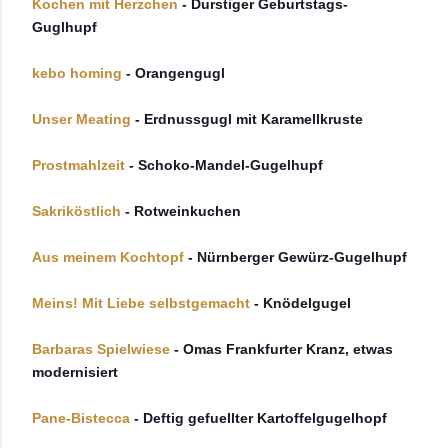
Kochen mit Herzchen
- Durstiger Geburtstags-
Guglhupf
kebo homing
- Orangengugl
Unser Meating
- Erdnussgugl mit Karamellkruste
Prostmahlzeit
- Schoko-Mandel-Gugelhupf
Sakriköstlich
- Rotweinkuchen
Aus meinem Kochtopf
- Nürnberger Gewürz-Gugelhupf
Meins! Mit Liebe selbstgemacht
- Knödelgugel
Barbaras Spielwiese
- Omas Frankfurter Kranz, etwas
modernisiert
Pane-Bistecca
- Deftig gefuellter Kartoffelgugelhopf