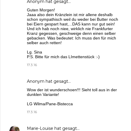
Anonym hat gesagt…
Guten Morgen!
Jaaa also dein Kränzlein ist mir allene deshalb
schon sympathisch weil du weder bei Butter noch
bei Eiern gespart hast,...DAS kann nur gut sein!
Und ich hab noch niee, wirklich nie Frankfurter
Kranz gegessen, geschweige denn einen selber
gebacken. Was bedeutet: Ich muss den für mich
selber auch retten!
Lg. Sina
P.S. Bitte für mich das LImettenstück :-)
17.3.16
Anonym hat gesagt…
Wow der ist wunderschoen!!! Sieht toll aus in der
dunklen Variante!
LG Wilma/Pane-Bistecca
17.3.16
Marie-Louise
hat gesagt…