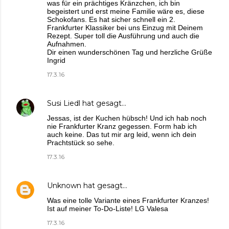
was für ein prächtiges Kränzchen, ich bin
begeistert und erst meine Familie wäre es, diese
Schokofans. Es hat sicher schnell ein 2.
Frankfurter Klassiker bei uns Einzug mit Deinem
Rezept. Super toll die Ausführung und auch die
Aufnahmen.
Dir einen wunderschönen Tag und herzliche Grüße
Ingrid
17.3.16
Susi Liedl
hat gesagt…
Jessas, ist der Kuchen hübsch! Und ich hab noch
nie Frankfurter Kranz gegessen. Form hab ich
auch keine. Das tut mir arg leid, wenn ich dein
Prachtstück so sehe.
17.3.16
Unknown
hat gesagt…
Was eine tolle Variante eines Frankfurter Kranzes!
Ist auf meiner To-Do-Liste! LG Valesa
17.3.16