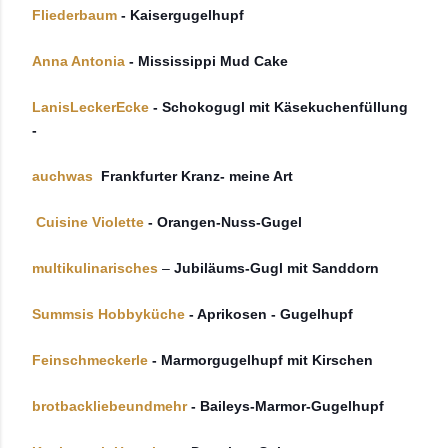
Fliederbaum
- Kaisergugelhupf
Anna Antonia
- Mississippi Mud Cake
LanisLeckerEcke
- Schokogugl mit Käsekuchenfüllung
-
auchwas
Frankfurter Kranz- meine Art
Cuisine Violette
- Orangen-Nuss-Gugel
multikulinarisches
–
Jubiläums-Gugl mit Sanddorn
Summsis Hobbyküche
- Aprikosen - Gugelhupf
Feinschmeckerle
- Marmorgugelhupf mit Kirschen
brotbackliebeundmehr
- Baileys-Marmor-Gugelhupf