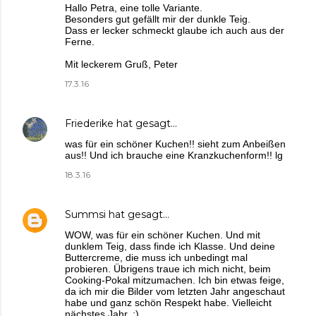
Hallo Petra, eine tolle Variante.
Besonders gut gefällt mir der dunkle Teig.
Dass er lecker schmeckt glaube ich auch aus der
Ferne.
Mit leckerem Gruß, Peter
17.3.16
Friederike
hat gesagt…
was für ein schöner Kuchen!! sieht zum Anbeißen
aus!! Und ich brauche eine Kranzkuchenform!! lg
18.3.16
Summsi
hat gesagt…
WOW, was für ein schöner Kuchen. Und mit
dunklem Teig, dass finde ich Klasse. Und deine
Buttercreme, die muss ich unbedingt mal
probieren. Übrigens traue ich mich nicht, beim
Cooking-Pokal mitzumachen. Ich bin etwas feige,
da ich mir die Bilder vom letzten Jahr angeschaut
habe und ganz schön Respekt habe. Vielleicht
nächstes Jahr. ;)