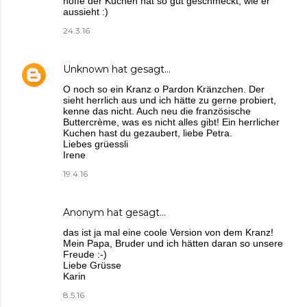
hoffe der Kuchen hat so gut geschmeckt, wie er
aussieht :)
24.3.16
Unknown
hat gesagt…
O noch so ein Kranz o Pardon Kränzchen. Der
sieht herrlich aus und ich hätte zu gerne probiert,
kenne das nicht. Auch neu die französische
Buttercrème, was es nicht alles gibt! Ein herrlicher
Kuchen hast du gezaubert, liebe Petra.
Liebes grüessli
Irene
19.4.16
Anonym hat gesagt…
das ist ja mal eine coole Version von dem Kranz!
Mein Papa, Bruder und ich hätten daran so unsere
Freude :-)
Liebe Grüsse
Karin
8.5.16