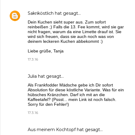
Sakriköstlich
hat gesagt…
Dein Kuchen sieht super aus. Zum sofort
reinbeißen ;) Falls die 13. Fee kommt, wird sie gar
nicht fragen, warum da eine Limette drauf ist. Sie
wird sich freuen, dass sie auch noch was von
deinem leckeren Kuchen abbekommt :)
Liebe grüße, Tanja
17.3.16
Julia
hat gesagt…
Als Frankfodder Mädsche gebe ich Dir sofort
Absolution für diese köstliche Variante. Was für ein
hübsches Kränzchen. Darf ich mit an die
Kaffeetafel? (Pssst... mein Link ist noch falsch.
Sorry für den Fehler!)
17.3.16
Aus meinem Kochtopf
hat gesagt…