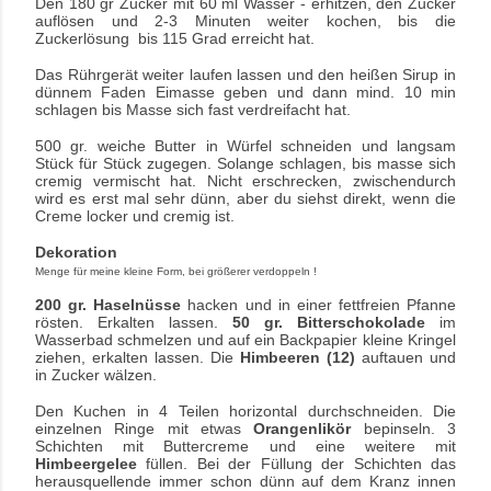
Den 180 gr Zucker mit 60 ml Wasser - erhitzen, den Zucker
auflösen und 2-3 Minuten weiter kochen, bis die
Zuckerlösung bis 115 Grad erreicht hat.
Das Rührgerät weiter laufen lassen und den heißen Sirup in
dünnem Faden Eimasse geben und dann mind. 10 min
schlagen bis Masse sich fast verdreifacht hat.
500 gr. weiche Butter in Würfel schneiden und langsam
Stück für Stück zugegen. Solange schlagen, bis masse sich
cremig vermischt hat. Nicht erschrecken, zwischendurch
wird es erst mal sehr dünn, aber du siehst direkt, wenn die
Creme locker und cremig ist.
Dekoration
Menge für meine kleine Form, bei größerer verdoppeln !
200 gr. Haselnüsse
hacken und in einer fettfreien Pfanne
rösten. Erkalten lassen.
50 gr. Bitterschokolade
im
Wasserbad schmelzen und auf ein Backpapier kleine Kringel
ziehen, erkalten lassen. Die
Himbeeren (12)
auftauen und
in Zucker wälzen.
Den Kuchen in 4 Teilen horizontal durchschneiden. Die
einzelnen Ringe mit
etwas
Orangenlikör
bepinseln. 3
Schichten mit Buttercreme und eine weitere mit
Himbeergelee
füllen. Bei der Füllung der Schichten das
herausquellende immer schon dünn auf dem Kranz innen