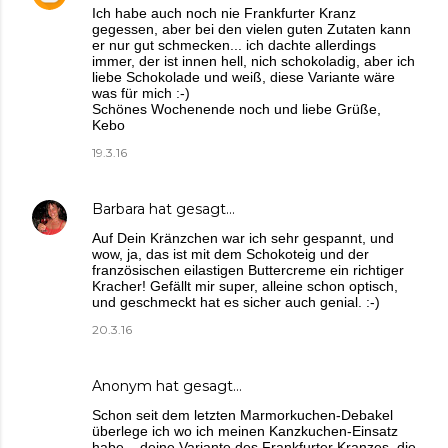
Ich habe auch noch nie Frankfurter Kranz
gegessen, aber bei den vielen guten Zutaten kann
er nur gut schmecken... ich dachte allerdings
immer, der ist innen hell, nich schokoladig, aber ich
liebe Schokolade und weiß, diese Variante wäre
was für mich :-)
Schönes Wochenende noch und liebe Grüße,
Kebo
19.3.16
Barbara
hat gesagt…
Auf Dein Kränzchen war ich sehr gespannt, und
wow, ja, das ist mit dem Schokoteig und der
französischen eilastigen Buttercreme ein richtiger
Kracher! Gefällt mir super, alleine schon optisch,
und geschmeckt hat es sicher auch genial. :-)
20.3.16
Anonym hat gesagt…
Schon seit dem letzten Marmorkuchen-Debakel
überlege ich wo ich meinen Kanzkuchen-Einsatz
habe... deine Variante des Frankfurter Kranzes, die