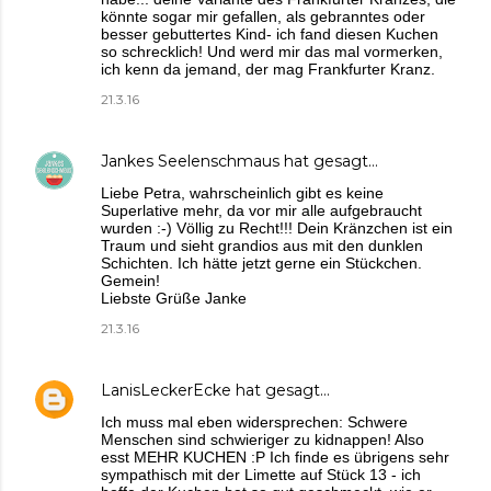
könnte sogar mir gefallen, als gebranntes oder
besser gebuttertes Kind- ich fand diesen Kuchen
so schrecklich! Und werd mir das mal vormerken,
ich kenn da jemand, der mag Frankfurter Kranz.
21.3.16
Jankes Seelenschmaus
hat gesagt…
Liebe Petra, wahrscheinlich gibt es keine
Superlative mehr, da vor mir alle aufgebraucht
wurden :-) Völlig zu Recht!!! Dein Kränzchen ist ein
Traum und sieht grandios aus mit den dunklen
Schichten. Ich hätte jetzt gerne ein Stückchen.
Gemein!
Liebste Grüße Janke
21.3.16
LanisLeckerEcke
hat gesagt…
Ich muss mal eben widersprechen: Schwere
Menschen sind schwieriger zu kidnappen! Also
esst MEHR KUCHEN :P Ich finde es übrigens sehr
sympathisch mit der Limette auf Stück 13 - ich