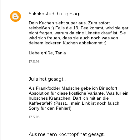
Sakriköstlich
hat gesagt…
Dein Kuchen sieht super aus. Zum sofort
reinbeißen ;) Falls die 13. Fee kommt, wird sie gar
nicht fragen, warum da eine Limette drauf ist. Sie
wird sich freuen, dass sie auch noch was von
deinem leckeren Kuchen abbekommt :)
Liebe grüße, Tanja
17.3.16
Julia
hat gesagt…
Als Frankfodder Mädsche gebe ich Dir sofort
Absolution für diese köstliche Variante. Was für ein
hübsches Kränzchen. Darf ich mit an die
Kaffeetafel? (Pssst... mein Link ist noch falsch.
Sorry für den Fehler!)
17.3.16
Aus meinem Kochtopf
hat gesagt…