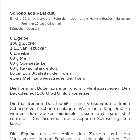
Schokoladen-Biskuit
für eine 26 cm Kranzkuchen-Form (Ich habe nur die Hälfte gebacken, da meine
Form nur 15 cm groß ist - ein
Kränzchen eben ;) )
6 Eigelbe
180 g Zucker
1 EL Vanillezucker
6 Eiweiße
80 g Mehl
60 g Speisestärke
60 g Kakao, stark entölt
Butter zum Ausfetten der Form
etwas Mehl zum Ausstreuen der Form
Die Form mit Butter ausfetten und mit Mehl ausstreuen. Den
Backofen auf 200 Grad Umluft vorheizen
Die Eier trennen. Das Eiweiß in einer vollkommen fettfreien
Schüssel zu Eischnee schlagen. Wenn er anfängt fest zu
werden den Zucker einrieseln lassen und ganz steif
schlagen. Den Eischnee in eine separate Schüssel gleiten
lassen.
Die Eigelbe mit der Hälfte des Zuckers und dem
Vanillezucker in der Schüssel gut schaumig rühren. Die