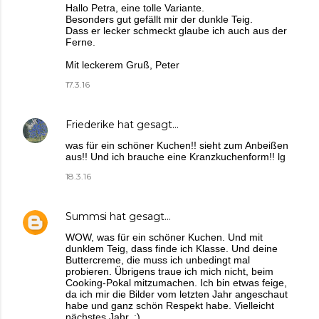
Hallo Petra, eine tolle Variante.
Besonders gut gefällt mir der dunkle Teig.
Dass er lecker schmeckt glaube ich auch aus der
Ferne.
Mit leckerem Gruß, Peter
17.3.16
Friederike
hat gesagt…
was für ein schöner Kuchen!! sieht zum Anbeißen
aus!! Und ich brauche eine Kranzkuchenform!! lg
18.3.16
Summsi
hat gesagt…
WOW, was für ein schöner Kuchen. Und mit
dunklem Teig, dass finde ich Klasse. Und deine
Buttercreme, die muss ich unbedingt mal
probieren. Übrigens traue ich mich nicht, beim
Cooking-Pokal mitzumachen. Ich bin etwas feige,
da ich mir die Bilder vom letzten Jahr angeschaut
habe und ganz schön Respekt habe. Vielleicht
nächstes Jahr. ;)