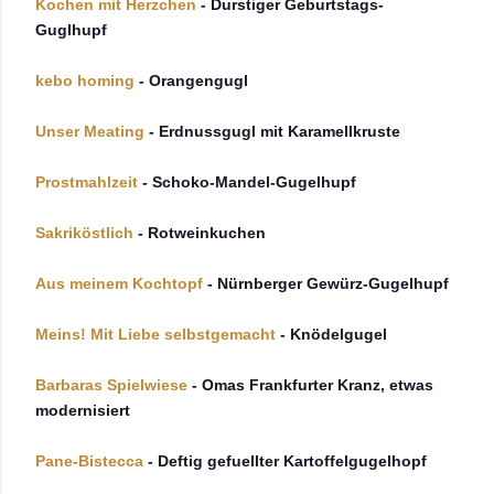
Kochen mit Herzchen
- Durstiger Geburtstags-
Guglhupf
kebo homing
- Orangengugl
Unser Meating
- Erdnussgugl mit Karamellkruste
Prostmahlzeit
- Schoko-Mandel-Gugelhupf
Sakriköstlich
- Rotweinkuchen
Aus meinem Kochtopf
- Nürnberger Gewürz-Gugelhupf
Meins! Mit Liebe selbstgemacht
- Knödelgugel
Barbaras Spielwiese
- Omas Frankfurter Kranz, etwas
modernisiert
Pane-Bistecca
- Deftig gefuellter Kartoffelgugelhopf