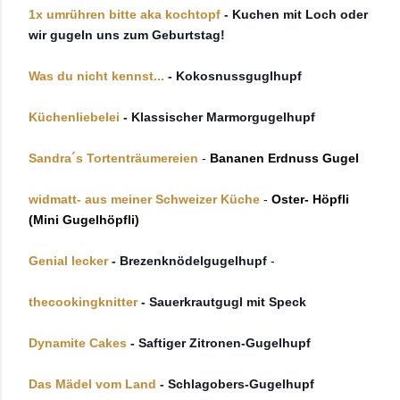
1x umrühren bitte aka kochtopf
- Kuchen mit Loch oder
wir gugeln uns zum Geburtstag!
Was du nicht kennst...
- Kokosnussguglhupf
Küchenliebelei
- Klassischer Marmorgugelhupf
Sandra´s Tortenträumereien
-
Bananen Erdnuss Gugel
widmatt- aus meiner Schweizer Küche
-
Oster- Höpfli
(Mini Gugelhöpfli)
Genial lecker
- Brezenknödelgugelhupf
-
thecookingknitter
- Sauerkrautgugl mit Speck
Dynamite Cakes
- Saftiger Zitronen-Gugelhupf
Das Mädel vom Land
- Schlagobers-Gugelhupf