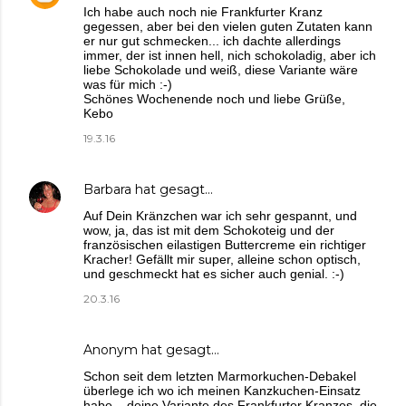
Ich habe auch noch nie Frankfurter Kranz
gegessen, aber bei den vielen guten Zutaten kann
er nur gut schmecken... ich dachte allerdings
immer, der ist innen hell, nich schokoladig, aber ich
liebe Schokolade und weiß, diese Variante wäre
was für mich :-)
Schönes Wochenende noch und liebe Grüße,
Kebo
19.3.16
Barbara
hat gesagt…
Auf Dein Kränzchen war ich sehr gespannt, und
wow, ja, das ist mit dem Schokoteig und der
französischen eilastigen Buttercreme ein richtiger
Kracher! Gefällt mir super, alleine schon optisch,
und geschmeckt hat es sicher auch genial. :-)
20.3.16
Anonym hat gesagt…
Schon seit dem letzten Marmorkuchen-Debakel
überlege ich wo ich meinen Kanzkuchen-Einsatz
habe... deine Variante des Frankfurter Kranzes, die