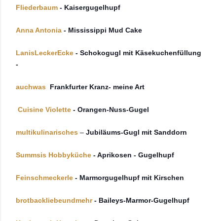
Fliederbaum
- Kaisergugelhupf
Anna Antonia
- Mississippi Mud Cake
LanisLeckerEcke
- Schokogugl mit Käsekuchenfüllung
-
auchwas
Frankfurter Kranz- meine Art
Cuisine Violette
- Orangen-Nuss-Gugel
multikulinarisches
–
Jubiläums-Gugl mit Sanddorn
Summsis Hobbyküche
- Aprikosen - Gugelhupf
Feinschmeckerle
- Marmorgugelhupf mit Kirschen
brotbackliebeundmehr
- Baileys-Marmor-Gugelhupf