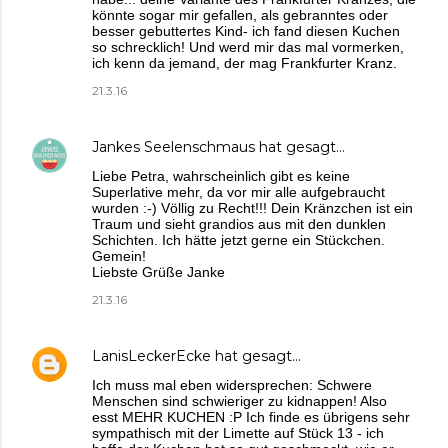
könnte sogar mir gefallen, als gebranntes oder
besser gebuttertes Kind- ich fand diesen Kuchen
so schrecklich! Und werd mir das mal vormerken,
ich kenn da jemand, der mag Frankfurter Kranz.
21.3.16
Jankes Seelenschmaus
hat gesagt…
Liebe Petra, wahrscheinlich gibt es keine
Superlative mehr, da vor mir alle aufgebraucht
wurden :-) Völlig zu Recht!!! Dein Kränzchen ist ein
Traum und sieht grandios aus mit den dunklen
Schichten. Ich hätte jetzt gerne ein Stückchen.
Gemein!
Liebste Grüße Janke
21.3.16
LanisLeckerEcke
hat gesagt…
Ich muss mal eben widersprechen: Schwere
Menschen sind schwieriger zu kidnappen! Also
esst MEHR KUCHEN :P Ich finde es übrigens sehr
sympathisch mit der Limette auf Stück 13 - ich