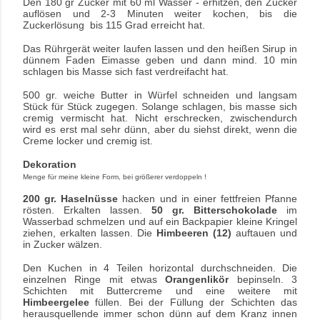
Den 180 gr Zucker mit 60 ml Wasser - erhitzen, den Zucker
auflösen und 2-3 Minuten weiter kochen, bis die
Zuckerlösung bis 115 Grad erreicht hat.
Das Rührgerät weiter laufen lassen und den heißen Sirup in
dünnem Faden Eimasse geben und dann mind. 10 min
schlagen bis Masse sich fast verdreifacht hat.
500 gr. weiche Butter in Würfel schneiden und langsam
Stück für Stück zugegen. Solange schlagen, bis masse sich
cremig vermischt hat. Nicht erschrecken, zwischendurch
wird es erst mal sehr dünn, aber du siehst direkt, wenn die
Creme locker und cremig ist.
Dekoration
Menge für meine kleine Form, bei größerer verdoppeln !
200 gr. Haselnüsse
hacken und in einer fettfreien Pfanne
rösten. Erkalten lassen.
50 gr. Bitterschokolade
im
Wasserbad schmelzen und auf ein Backpapier kleine Kringel
ziehen, erkalten lassen. Die
Himbeeren (12)
auftauen und
in Zucker wälzen.
Den Kuchen in 4 Teilen horizontal durchschneiden. Die
einzelnen Ringe mit
etwas
Orangenlikör
bepinseln. 3
Schichten mit Buttercreme und eine weitere mit
Himbeergelee
füllen. Bei der Füllung der Schichten das
herausquellende immer schon dünn auf dem Kranz innen