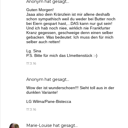
Anonym hat gesagt…
Guten Morgen!
Jaaa also dein Kränzlein ist mir allene deshalb
schon sympathisch weil du weder bei Butter noch
bei Eiern gespart hast,...DAS kann nur gut sein!
Und ich hab noch niee, wirklich nie Frankfurter
Kranz gegessen, geschweige denn einen selber
gebacken. Was bedeutet: Ich muss den für mich
selber auch retten!
Lg. Sina
P.S. Bitte für mich das LImettenstück :-)
17.3.16
Anonym hat gesagt…
Wow der ist wunderschoen!!! Sieht toll aus in der
dunklen Variante!
LG Wilma/Pane-Bistecca
17.3.16
Marie-Louise
hat gesagt…