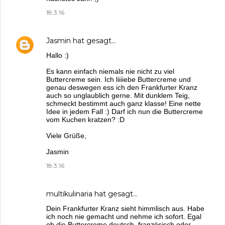
18.3.16
Jasmin
hat gesagt…
Hallo :)
Es kann einfach niemals nie nicht zu viel
Buttercreme sein. Ich liiiiebe Buttercreme und
genau deswegen ess ich den Frankfurter Kranz
auch so unglaublich gerne. Mit dunklem Teig,
schmeckt bestimmt auch ganz klasse! Eine nette
Idee in jedem Fall :) Darf ich nun die Buttercreme
vom Kuchen kratzen? :D
Viele Grüße,
Jasmin
18.3.16
multikulinaria
hat gesagt…
Dein Frankfurter Kranz sieht himmlisch aus. Habe
ich noch nie gemacht und nehme ich sofort. Egal
ob die Buttercreme deutsch, französisch oder