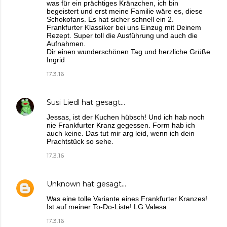
was für ein prächtiges Kränzchen, ich bin
begeistert und erst meine Familie wäre es, diese
Schokofans. Es hat sicher schnell ein 2.
Frankfurter Klassiker bei uns Einzug mit Deinem
Rezept. Super toll die Ausführung und auch die
Aufnahmen.
Dir einen wunderschönen Tag und herzliche Grüße
Ingrid
17.3.16
Susi Liedl
hat gesagt…
Jessas, ist der Kuchen hübsch! Und ich hab noch
nie Frankfurter Kranz gegessen. Form hab ich
auch keine. Das tut mir arg leid, wenn ich dein
Prachtstück so sehe.
17.3.16
Unknown
hat gesagt…
Was eine tolle Variante eines Frankfurter Kranzes!
Ist auf meiner To-Do-Liste! LG Valesa
17.3.16