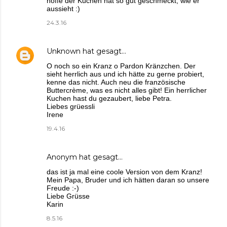
hoffe der Kuchen hat so gut geschmeckt, wie er
aussieht :)
24.3.16
Unknown
hat gesagt…
O noch so ein Kranz o Pardon Kränzchen. Der
sieht herrlich aus und ich hätte zu gerne probiert,
kenne das nicht. Auch neu die französische
Buttercrème, was es nicht alles gibt! Ein herrlicher
Kuchen hast du gezaubert, liebe Petra.
Liebes grüessli
Irene
19.4.16
Anonym hat gesagt…
das ist ja mal eine coole Version von dem Kranz!
Mein Papa, Bruder und ich hätten daran so unsere
Freude :-)
Liebe Grüsse
Karin
8.5.16