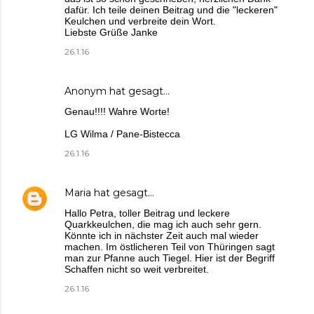
dafür. Ich teile deinen Beitrag und die "leckeren"
Keulchen und verbreite dein Wort.
Liebste Grüße Janke
26.1.16
Anonym hat gesagt…
Genau!!!! Wahre Worte!
LG Wilma / Pane-Bistecca
26.1.16
Maria
hat gesagt…
Hallo Petra, toller Beitrag und leckere
Quarkkeulchen, die mag ich auch sehr gern.
Könnte ich in nächster Zeit auch mal wieder
machen. Im östlicheren Teil von Thüringen sagt
man zur Pfanne auch Tiegel. Hier ist der Begriff
Schaffen nicht so weit verbreitet.
26.1.16