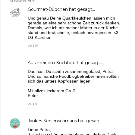
KOMMENTARE
Gourmet-Büdchen
hat gesagt…
Und genau Deine Quarkkeulchen lassen mich
gerade an eine sehr schöne Zeit zurück denken.
Damals, wie ich mit meiner Mutter in der Küche
stand und brutschelte, einfach unvergessen. <3
LG Klärchen
26.1.16
Aus meinem Kochtopf
hat gesagt…
Das hast Du schön zusammengefasst, Petra.
Und so manche FoodblogbetreiberInnen sollten
sich das unters Kopfkissen legen.
Mit allzeit leckerem Gruß,
Peter
26.1.16
Jankes Seelenschmaus
hat gesagt…
Liebe Petra,
das ist so schön geschrieben, herzlichen Dank