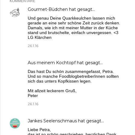
KOMMENTARE
Gourmet-Büdchen
hat gesagt…
Und genau Deine Quarkkeulchen lassen mich
gerade an eine sehr schöne Zeit zurück denken.
Damals, wie ich mit meiner Mutter in der Küche
stand und brutschelte, einfach unvergessen. <3
LG Klärchen
26.1.16
Aus meinem Kochtopf
hat gesagt…
Das hast Du schön zusammengefasst, Petra.
Und so manche FoodblogbetreiberInnen sollten
sich das unters Kopfkissen legen.
Mit allzeit leckerem Gruß,
Peter
26.1.16
Jankes Seelenschmaus
hat gesagt…
Liebe Petra,
das ist so schön geschrieben, herzlichen Dank