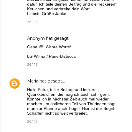
dafür. Ich teile deinen Beitrag und die "leckeren"
Keulchen und verbreite dein Wort.
Liebste Grüße Janke
26.1.16
Anonym hat gesagt…
Genau!!!! Wahre Worte!
LG Wilma / Pane-Bistecca
26.1.16
Maria
hat gesagt…
Hallo Petra, toller Beitrag und leckere
Quarkkeulchen, die mag ich auch sehr gern.
Könnte ich in nächster Zeit auch mal wieder
machen. Im östlicheren Teil von Thüringen sagt
man zur Pfanne auch Tiegel. Hier ist der Begriff
Schaffen nicht so weit verbreitet.
26.1.16