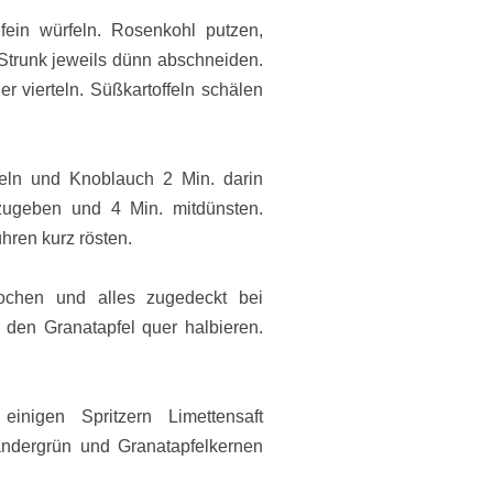
fein würfeln. Rosenkohl putzen,
 Strunk jeweils dünn abschneiden.
 vierteln. Süßkartoffeln schälen
beln und Knoblauch 2 Min. darin
zugeben und 4 Min. mitdünsten.
ren kurz rösten.
ochen und alles zugedeckt bei
n den Granatapfel quer halbieren.
nigen Spritzern Limettensaft
ndergrün und Granatapfelkernen