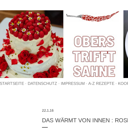
Direkt zum Hauptbereich
STARTSEITE
DATENSCHUTZ
IMPRESSUM
A-Z REZEPTE
KOO
22.1.16
DAS WÄRMT VON INNEN : RO