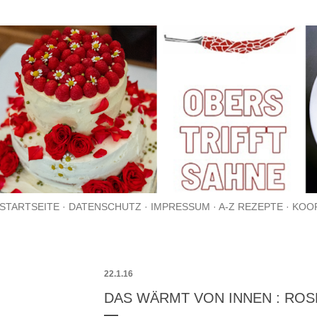
Direkt zum Hauptbereich
STARTSEITE
DATENSCHUTZ
IMPRESSUM
A-Z REZEPTE
KOO
22.1.16
DAS WÄRMT VON INNEN : RO