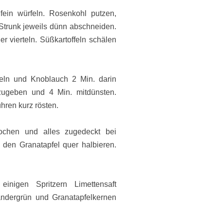
fein würfeln. Rosenkohl putzen,
 Strunk jeweils dünn abschneiden.
 vierteln. Süßkartoffeln schälen
beln und Knoblauch 2 Min. darin
zugeben und 4 Min. mitdünsten.
ren kurz rösten.
ochen und alles zugedeckt bei
n den Granatapfel quer halbieren.
nigen Spritzern Limettensaft
ndergrün und Granatapfelkernen