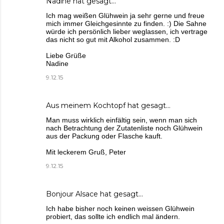
Nadine
hat gesagt…
Ich mag weißen Glühwein ja sehr gerne und freue
mich immer Gleichgesinnte zu finden. :) Die Sahne
würde ich persönlich lieber weglassen, ich vertrage
das nicht so gut mit Alkohol zusammen. :D
Liebe Grüße
Nadine
9.12.15
Aus meinem Kochtopf
hat gesagt…
Man muss wirklich einfältig sein, wenn man sich
nach Betrachtung der Zutatenliste noch Glühwein
aus der Packung oder Flasche kauft.
Mit leckerem Gruß, Peter
9.12.15
Bonjour Alsace
hat gesagt…
Ich habe bisher noch keinen weissen Glühwein
probiert, das sollte ich endlich mal ändern.