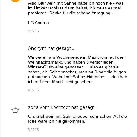
Also Glühwein mit Sahne hatte ich noch nie - was
im Umkehrschluss dann heisst, ich muss es mal
probieren. Danke für die schöne Anregung.
LG Andrea
9.12.15
Anonym hat gesagt…
Wir waren am Wochenende in Maulbronn auf dem
Weihnachtsmarkt, und haben 3 verschieden
Winzer-Glühweine genossen.... also es gibt sie
schon, die Selbermacher, man muß halt die Augen
aufmachen. Wobei mit Sahne-Häubchen... das hab
ich auf dem Markt nicht gesehen.
9.12.15
zorra vom kochtopf
hat gesagt…
Oh, Glühwein mit Sahnehaube, sehr schön. Auf die
Idee wäre ich nie gekommen.
9.12.15