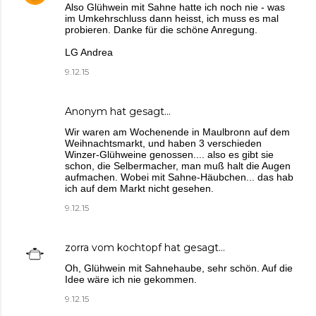
Also Glühwein mit Sahne hatte ich noch nie - was
im Umkehrschluss dann heisst, ich muss es mal
probieren. Danke für die schöne Anregung.
LG Andrea
9.12.15
Anonym hat gesagt…
Wir waren am Wochenende in Maulbronn auf dem
Weihnachtsmarkt, und haben 3 verschieden
Winzer-Glühweine genossen.... also es gibt sie
schon, die Selbermacher, man muß halt die Augen
aufmachen. Wobei mit Sahne-Häubchen... das hab
ich auf dem Markt nicht gesehen.
9.12.15
zorra vom kochtopf
hat gesagt…
Oh, Glühwein mit Sahnehaube, sehr schön. Auf die
Idee wäre ich nie gekommen.
9.12.15