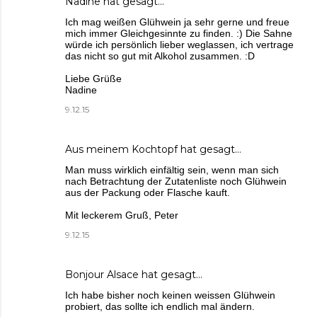
Nadine
hat gesagt…
Ich mag weißen Glühwein ja sehr gerne und freue
mich immer Gleichgesinnte zu finden. :) Die Sahne
würde ich persönlich lieber weglassen, ich vertrage
das nicht so gut mit Alkohol zusammen. :D
Liebe Grüße
Nadine
9.12.15
Aus meinem Kochtopf
hat gesagt…
Man muss wirklich einfältig sein, wenn man sich
nach Betrachtung der Zutatenliste noch Glühwein
aus der Packung oder Flasche kauft.
Mit leckerem Gruß, Peter
9.12.15
Bonjour Alsace
hat gesagt…
Ich habe bisher noch keinen weissen Glühwein
probiert, das sollte ich endlich mal ändern.