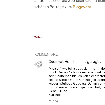
an Ben, dass er die Spendierhosen anhatte
schönen Beiträge zum
Blogevent
.
Teilen
KOMMENTARE
Gourmet-Büdchen
hat gesagt…
*kreisch* wie toll ist das denn, ich h
drück Deinen Schornsteinfeger mal ganz
seit Kindheit an bin ich von Schornst
seit es wieder mehr Kamine gibt, sie
wieder häufiger. Gut dass Du ihn von d
mich dann auch noch gezogen hat, da
Liebe Grüße
Klärchen
17.10.14