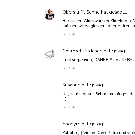
Obers trifft Sahne
hat gesagt…
Herzlichen Glückwunsch Klärchen :) 
müssen wir weglassen, aber er freut sic
17.10.14
Gourmet-Büdchen
hat gesagt…
Fast vergessen, DANKE!!! an alle Betei
17.10.14
Susanne
hat gesagt…
Na, so ein netter Schornsteinfeger, d
:-)
17.10.14
Anonym hat gesagt…
Yuhuhu ;-) Vielen Dank Petra und viel