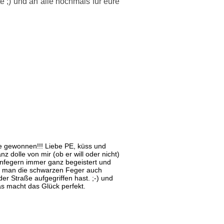
 ;) und an alle nochmals für eure
abe gewonnen!!! Liebe PE, küss und
 dolle von mir (ob er will oder nicht)
einfegern immer ganz begeistert und
ht man die schwarzen Feger auch
er Straße aufgegriffen hast. ;-) und
s macht das Glück perfekt.