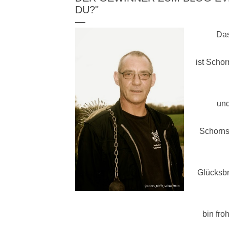
DU?"
Das
ist Schor
und
Schornst
Glücksbr
bin fro