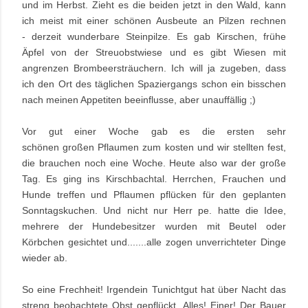
und im Herbst. Zieht es die beiden jetzt in den Wald, kann
ich meist mit einer schönen Ausbeute an Pilzen rechnen
- derzeit wunderbare Steinpilze. Es gab Kirschen, frühe
Äpfel von der Streuobstwiese und es gibt Wiesen mit
angrenzen Brombeersträuchern. Ich will ja zugeben, dass
ich den Ort des täglichen Spaziergangs schon ein bisschen
nach meinen Appetiten beeinflusse, aber unauffällig ;)
Vor gut einer Woche gab es die ersten sehr
schönen großen Pflaumen zum kosten und wir stellten fest,
die brauchen noch eine Woche. Heute also war der große
Tag. Es ging ins Kirschbachtal. Herrchen, Frauchen und
Hunde treffen und Pflaumen pflücken für den geplanten
Sonntagskuchen. Und nicht nur Herr pe. hatte die Idee,
mehrere der Hundebesitzer wurden mit Beutel oder
Körbchen gesichtet und.......alle zogen unverrichteter Dinge
wieder ab.
So eine Frechheit! Irgendein Tunichtgut hat über Nacht das
streng beobachtete Obst gepflückt. Alles! Einer!
Der Bauer