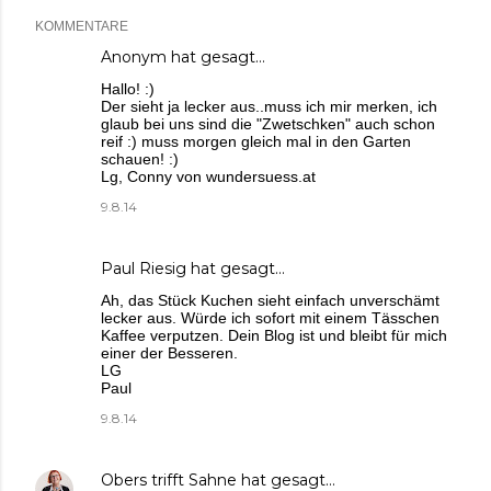
KOMMENTARE
Anonym hat gesagt…
Hallo! :)
Der sieht ja lecker aus..muss ich mir merken, ich
glaub bei uns sind die "Zwetschken" auch schon
reif :) muss morgen gleich mal in den Garten
schauen! :)
Lg, Conny von wundersuess.at
9.8.14
Paul Riesig
hat gesagt…
Ah, das Stück Kuchen sieht einfach unverschämt
lecker aus. Würde ich sofort mit einem Tässchen
Kaffee verputzen. Dein Blog ist und bleibt für mich
einer der Besseren.
LG
Paul
9.8.14
Obers trifft Sahne
hat gesagt…