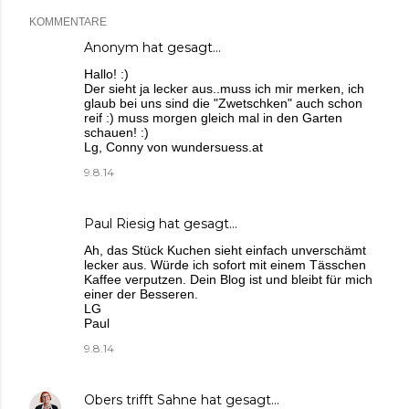
KOMMENTARE
Anonym hat gesagt…
Hallo! :)
Der sieht ja lecker aus..muss ich mir merken, ich
glaub bei uns sind die "Zwetschken" auch schon
reif :) muss morgen gleich mal in den Garten
schauen! :)
Lg, Conny von wundersuess.at
9.8.14
Paul Riesig
hat gesagt…
Ah, das Stück Kuchen sieht einfach unverschämt
lecker aus. Würde ich sofort mit einem Tässchen
Kaffee verputzen. Dein Blog ist und bleibt für mich
einer der Besseren.
LG
Paul
9.8.14
Obers trifft Sahne
hat gesagt…