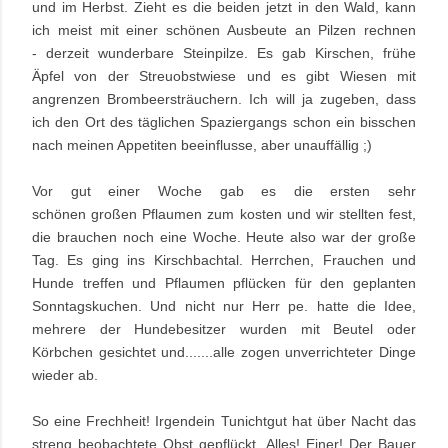
und im Herbst. Zieht es die beiden jetzt in den Wald, kann
ich meist mit einer schönen Ausbeute an Pilzen rechnen
- derzeit wunderbare Steinpilze. Es gab Kirschen, frühe
Äpfel von der Streuobstwiese und es gibt Wiesen mit
angrenzen Brombeersträuchern. Ich will ja zugeben, dass
ich den Ort des täglichen Spaziergangs schon ein bisschen
nach meinen Appetiten beeinflusse, aber unauffällig ;)
Vor gut einer Woche gab es die ersten sehr
schönen großen Pflaumen zum kosten und wir stellten fest,
die brauchen noch eine Woche. Heute also war der große
Tag. Es ging ins Kirschbachtal. Herrchen, Frauchen und
Hunde treffen und Pflaumen pflücken für den geplanten
Sonntagskuchen. Und nicht nur Herr pe. hatte die Idee,
mehrere der Hundebesitzer wurden mit Beutel oder
Körbchen gesichtet und.......alle zogen unverrichteter Dinge
wieder ab.
So eine Frechheit! Irgendein Tunichtgut hat über Nacht das
streng beobachtete Obst gepflückt. Alles! Einer!
Der Bauer