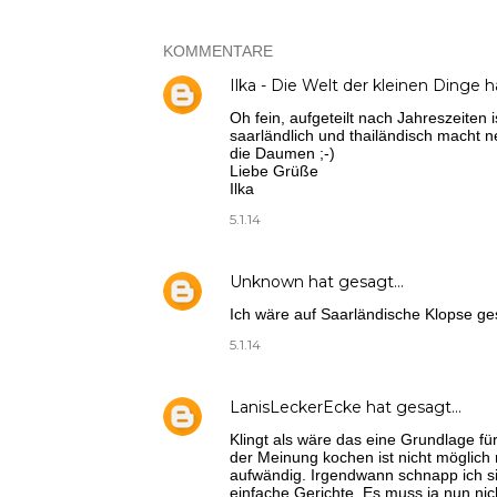
KOMMENTARE
Ilka - Die Welt der kleinen Dinge
h
Oh fein, aufgeteilt nach Jahreszeiten
saarländlich und thailändisch macht n
die Daumen ;-)
Liebe Grüße
Ilka
5.1.14
Unknown
hat gesagt…
Ich wäre auf Saarländische Klopse g
5.1.14
LanisLeckerEcke
hat gesagt…
Klingt als wäre das eine Grundlage für
der Meinung kochen ist nicht möglich 
aufwändig. Irgendwann schnapp ich si
einfache Gerichte. Es muss ja nun nic