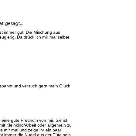
at gesagt…
 ist immer gut! Die Mischung aus
eugierig. Da drück ich mir mal selber
espannt und versuch gern mein Glück
 eine gute Freundin von mir. Sie ist
mit Kleinkind/Arbeit oder allgemein zu
e mir mal und zeige ihr ein paar
ht immer die Nudel aus der Tüte sein