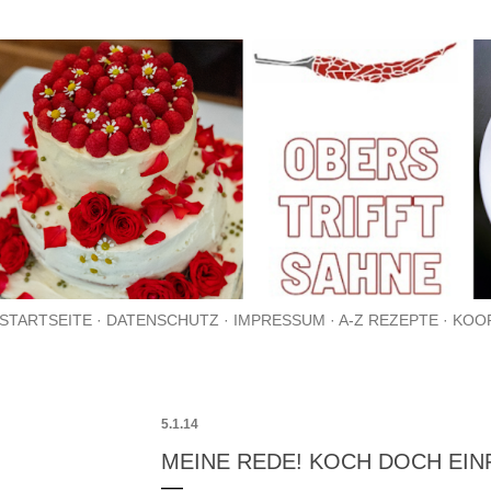
Direkt zum Hauptbereich
STARTSEITE
DATENSCHUTZ
IMPRESSUM
A-Z REZEPTE
KOO
5.1.14
MEINE REDE! KOCH DOCH EIN