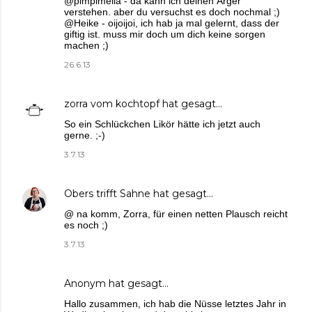
@pimpimella - da kann ich deinen Ärger
verstehen. aber du versuchst es doch nochmal ;)
@Heike - oijoijoi, ich hab ja mal gelernt, dass der
giftig ist. muss mir doch um dich keine sorgen
machen ;)
26.6.13
zorra vom kochtopf
hat gesagt…
So ein Schlückchen Likör hätte ich jetzt auch
gerne. ;-)
3.7.13
Obers trifft Sahne
hat gesagt…
@ na komm, Zorra, für einen netten Plausch reicht
es noch ;)
3.7.13
Anonym hat gesagt…
Hallo zusammen, ich hab die Nüsse letztes Jahr in