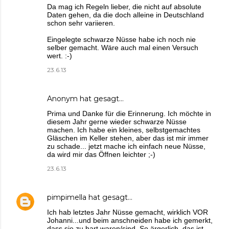
Da mag ich Regeln lieber, die nicht auf absolute
Daten gehen, da die doch alleine in Deutschland
schon sehr variieren.
Eingelegte schwarze Nüsse habe ich noch nie
selber gemacht. Wäre auch mal einen Versuch
wert. :-)
23.6.13
Anonym hat gesagt…
Prima und Danke für die Erinnerung. Ich möchte in
diesem Jahr gerne wieder schwarze Nüsse
machen. Ich habe ein kleines, selbstgemachtes
Gläschen im Keller stehen, aber das ist mir immer
zu schade... jetzt mache ich einfach neue Nüsse,
da wird mir das Öffnen leichter ;-)
23.6.13
pimpimella
hat gesagt…
Ich hab letztes Jahr Nüsse gemacht, wirklich VOR
Johanni...und beim anschneiden habe ich gemerkt,
dass sie zu hart waren/sind. So ärgerlich, das ist