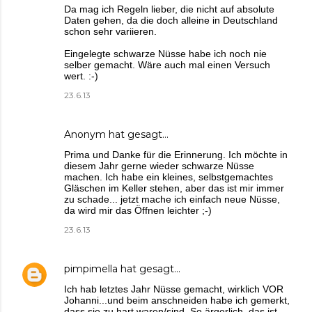
Da mag ich Regeln lieber, die nicht auf absolute
Daten gehen, da die doch alleine in Deutschland
schon sehr variieren.
Eingelegte schwarze Nüsse habe ich noch nie
selber gemacht. Wäre auch mal einen Versuch
wert. :-)
23.6.13
Anonym hat gesagt…
Prima und Danke für die Erinnerung. Ich möchte in
diesem Jahr gerne wieder schwarze Nüsse
machen. Ich habe ein kleines, selbstgemachtes
Gläschen im Keller stehen, aber das ist mir immer
zu schade... jetzt mache ich einfach neue Nüsse,
da wird mir das Öffnen leichter ;-)
23.6.13
pimpimella
hat gesagt…
Ich hab letztes Jahr Nüsse gemacht, wirklich VOR
Johanni...und beim anschneiden habe ich gemerkt,
dass sie zu hart waren/sind. So ärgerlich, das ist