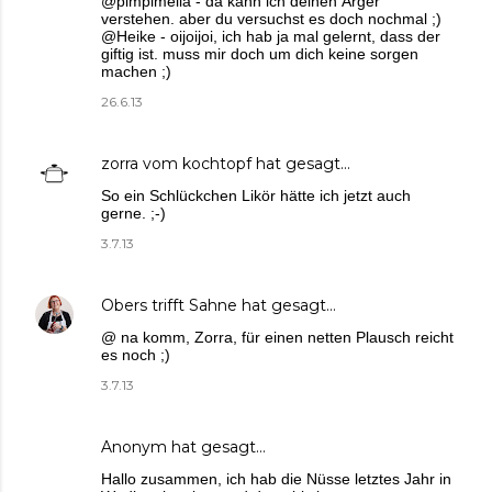
@pimpimella - da kann ich deinen Ärger
verstehen. aber du versuchst es doch nochmal ;)
@Heike - oijoijoi, ich hab ja mal gelernt, dass der
giftig ist. muss mir doch um dich keine sorgen
machen ;)
26.6.13
zorra vom kochtopf
hat gesagt…
So ein Schlückchen Likör hätte ich jetzt auch
gerne. ;-)
3.7.13
Obers trifft Sahne
hat gesagt…
@ na komm, Zorra, für einen netten Plausch reicht
es noch ;)
3.7.13
Anonym hat gesagt…
Hallo zusammen, ich hab die Nüsse letztes Jahr in