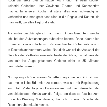
Koch der stets „frei Schnauze“ kocht und mir beim Kochen
keinerlei Gedanken über Gewichte, Zutaten und Kochschritte
mache. In unserer Küche ist stets alles was notwendig ist
vorhanden und man greift fast blind in die Regale und Kästen, da
man weiß, wo alles liegt und steht.
Als erstes beschäftigte ich mich nun mit den Gerichten, welche
ich bei den Aufzeichnungen zubereiten konnte. Dabei dachte ich
in erster Linie an die typisch österreichische Küche, welche ich
in Deutschland vertreten wollte. Natürlich war bei der Auswahl der
Gerichte der Zeitfaktor eine entscheidende Größe, zumal viele der
von mir ins Auge gefassten Gerichte nicht in 35 Minuten
herzustellen waren.
Nun sprang ich über meinen Schatten, legte meinen Stolz ab und
bat
meine liebe Bri
mich zu beraten, was sie mit Begeisterung
auch tat. Viele Tage an Diskussionen und das Verwerfen der
verschiedensten Menüs war die Folge,
so dass es fast bis zum
Ende April/Anfang Mai dauerte, bis ich meine Rezepte der
Redaktion übermitteln konnte.