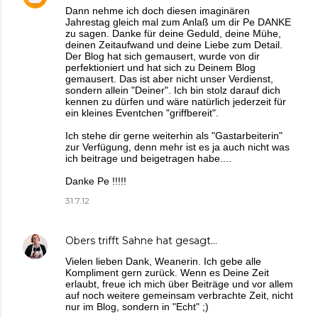
Dann nehme ich doch diesen imaginären
Jahrestag gleich mal zum Anlaß um dir Pe DANKE
zu sagen. Danke für deine Geduld, deine Mühe,
deinen Zeitaufwand und deine Liebe zum Detail.
Der Blog hat sich gemausert, wurde von dir
perfektioniert und hat sich zu Deinem Blog
gemausert. Das ist aber nicht unser Verdienst,
sondern allein "Deiner". Ich bin stolz darauf dich
kennen zu dürfen und wäre natürlich jederzeit für
ein kleines Eventchen "griffbereit".
Ich stehe dir gerne weiterhin als "Gastarbeiterin"
zur Verfügung, denn mehr ist es ja auch nicht was
ich beitrage und beigetragen habe....
Danke Pe !!!!!
31.7.12
Obers trifft Sahne
hat gesagt…
Vielen lieben Dank, Weanerin. Ich gebe alle
Kompliment gern zurück. Wenn es Deine Zeit
erlaubt, freue ich mich über Beiträge und vor allem
auf noch weitere gemeinsam verbrachte Zeit, nicht
nur im Blog, sondern in "Echt" ;)