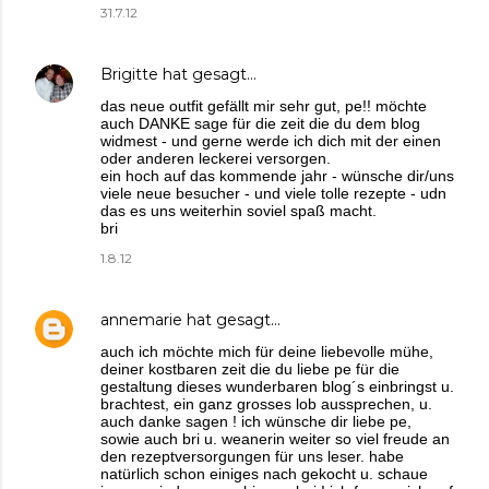
31.7.12
Brigitte
hat gesagt…
das neue outfit gefällt mir sehr gut, pe!! möchte
auch DANKE sage für die zeit die du dem blog
widmest - und gerne werde ich dich mit der einen
oder anderen leckerei versorgen.
ein hoch auf das kommende jahr - wünsche dir/uns
viele neue besucher - und viele tolle rezepte - udn
das es uns weiterhin soviel spaß macht.
bri
1.8.12
annemarie
hat gesagt…
auch ich möchte mich für deine liebevolle mühe,
deiner kostbaren zeit die du liebe pe für die
gestaltung dieses wunderbaren blog´s einbringst u.
brachtest, ein ganz grosses lob aussprechen, u.
auch danke sagen ! ich wünsche dir liebe pe,
sowie auch bri u. weanerin weiter so viel freude an
den rezeptversorgungen für uns leser. habe
natürlich schon einiges nach gekocht u. schaue