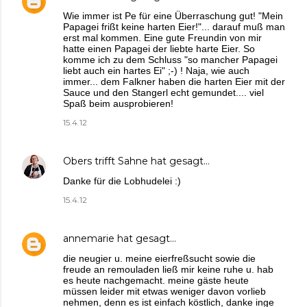
Wie immer ist Pe für eine Überraschung gut! "Mein
Papagei frißt keine harten Eier!"... darauf muß man
erst mal kommen. Eine gute Freundin von mir
hatte einen Papagei der liebte harte Eier. So
komme ich zu dem Schluss "so mancher Papagei
liebt auch ein hartes Ei" ;-) ! Naja, wie auch
immer... dem Falkner haben die harten Eier mit der
Sauce und den Stangerl echt gemundet.... viel
Spaß beim ausprobieren!
15.4.12
Obers trifft Sahne
hat gesagt…
Danke für die Lobhudelei :)
15.4.12
annemarie
hat gesagt…
die neugier u. meine eierfreßsucht sowie die
freude an remouladen ließ mir keine ruhe u. hab
es heute nachgemacht. meine gäste heute
müssen leider mit etwas weniger davon vorlieb
nehmen, denn es ist einfach köstlich, danke inge