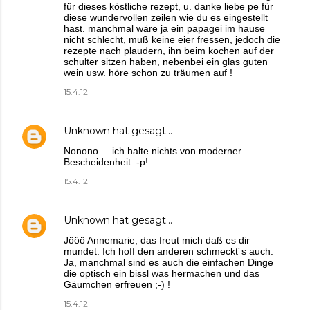
für dieses köstliche rezept, u. danke liebe pe für
diese wundervollen zeilen wie du es eingestellt
hast. manchmal wäre ja ein papagei im hause
nicht schlecht, muß keine eier fressen, jedoch die
rezepte nach plaudern, ihn beim kochen auf der
schulter sitzen haben, nebenbei ein glas guten
wein usw. höre schon zu träumen auf !
15.4.12
Unknown
hat gesagt…
Nonono.... ich halte nichts von moderner
Bescheidenheit :-p!
15.4.12
Unknown
hat gesagt…
Jööö Annemarie, das freut mich daß es dir
mundet. Ich hoff den anderen schmeckt´s auch.
Ja, manchmal sind es auch die einfachen Dinge
die optisch ein bissl was hermachen und das
Gäumchen erfreuen ;-) !
15.4.12