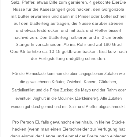
Salz, Pfeffer, etwas Dille zum garnieren, 4 gekochte Eier
Die
Nüsse für die Käsestangerl grob hacken, den Gorgonzola
mit Butter erwärmen und dann mit Pinsel oder Löffel schnell
auf den Blätterteig auftragen, die Nüsse darüber streuen
und etwas festdrücken und mit Salz und Pfeffer bisserl
nachwürzen. Den Blätterteig halbieren und in 2 cm breite
Stangerln vorschneiden. Ab ins Rohr und auf 180 Grad
Ober/Unterhitze ca. 10-15 goldbraun backen. Erst kurz nach
der Fertigstellung endgültig schneiden.
Für die Remoulade kommen die oben angegebenen Zutaten wie
die gewaschenen Kräuter, Zwieberl, Kapern, Gürkchen,
Sardellenfilet und die Prise Zucker, die Mayo und der Rahm oder
eventuell Joghurt in die Moulinex (Zerkleinerer). Alle Zutaten
werden gut durchgemixt und mit Salz und Pfeffer abgeschmeckt.
Pro Person Ei, falls gewünscht eineinhalb, in kleine Stücke
hacken (wenn man einen Eierschneider zur Verfügung hat
dann einmal der Länge und einmal der Breite nach einlegen