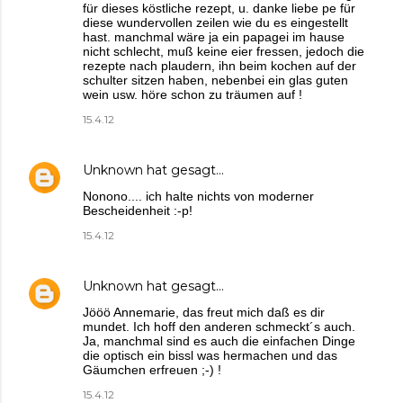
für dieses köstliche rezept, u. danke liebe pe für
diese wundervollen zeilen wie du es eingestellt
hast. manchmal wäre ja ein papagei im hause
nicht schlecht, muß keine eier fressen, jedoch die
rezepte nach plaudern, ihn beim kochen auf der
schulter sitzen haben, nebenbei ein glas guten
wein usw. höre schon zu träumen auf !
15.4.12
Unknown
hat gesagt…
Nonono.... ich halte nichts von moderner
Bescheidenheit :-p!
15.4.12
Unknown
hat gesagt…
Jööö Annemarie, das freut mich daß es dir
mundet. Ich hoff den anderen schmeckt´s auch.
Ja, manchmal sind es auch die einfachen Dinge
die optisch ein bissl was hermachen und das
Gäumchen erfreuen ;-) !
15.4.12