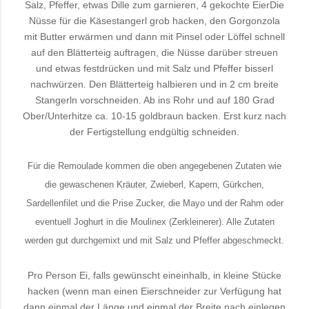
Salz, Pfeffer, etwas Dille zum garnieren, 4 gekochte Eier
Die
Nüsse für die Käsestangerl grob hacken, den Gorgonzola
mit Butter erwärmen und dann mit Pinsel oder Löffel schnell
auf den Blätterteig auftragen, die Nüsse darüber streuen
und etwas festdrücken und mit Salz und Pfeffer bisserl
nachwürzen. Den Blätterteig halbieren und in 2 cm breite
Stangerln vorschneiden. Ab ins Rohr und auf 180 Grad
Ober/Unterhitze ca. 10-15 goldbraun backen. Erst kurz nach
der Fertigstellung endgültig schneiden.
Für die Remoulade kommen die oben angegebenen Zutaten wie
die gewaschenen Kräuter, Zwieberl, Kapern, Gürkchen,
Sardellenfilet und die Prise Zucker, die Mayo und der Rahm oder
eventuell Joghurt in die Moulinex (Zerkleinerer). Alle Zutaten
werden gut durchgemixt und mit Salz und Pfeffer abgeschmeckt.
Pro Person Ei, falls gewünscht eineinhalb, in kleine Stücke
hacken (wenn man einen Eierschneider zur Verfügung hat
dann einmal der Länge und einmal der Breite nach einlegen