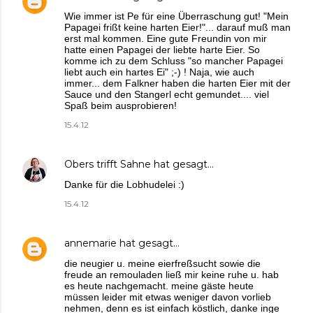
Wie immer ist Pe für eine Überraschung gut! "Mein
Papagei frißt keine harten Eier!"... darauf muß man
erst mal kommen. Eine gute Freundin von mir
hatte einen Papagei der liebte harte Eier. So
komme ich zu dem Schluss "so mancher Papagei
liebt auch ein hartes Ei" ;-) ! Naja, wie auch
immer... dem Falkner haben die harten Eier mit der
Sauce und den Stangerl echt gemundet.... viel
Spaß beim ausprobieren!
15.4.12
Obers trifft Sahne
hat gesagt…
Danke für die Lobhudelei :)
15.4.12
annemarie
hat gesagt…
die neugier u. meine eierfreßsucht sowie die
freude an remouladen ließ mir keine ruhe u. hab
es heute nachgemacht. meine gäste heute
müssen leider mit etwas weniger davon vorlieb
nehmen, denn es ist einfach köstlich, danke inge