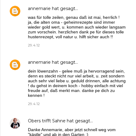
annemarie
hat gesagt…
was für tolle zeilen, genau daß ist mai, herrlich !
ja, die alten oma - geheimrezepte sind immer
wieder gold wert, u. kommen auch wieder langsam
zum vorschein. herzlichen dank pe für dieses tolle
hustenrezept, voll natur u. hilft sicher auch !!
29.4.12
annemarie
hat gesagt…
dein löwenzahn - gelee muß ja hervorragend sein,
denn es steckt nicht nur viel arbeit, u. zeit sondern
auch sehr viel liebe u. geduld drinnen, alle achtung
! du gehst in deinem koch - hobby einfach mit viel
freude auf, daß merkt man. danke pe dich zu
kennen !
29.4.12
Obers trifft Sahne
hat gesagt…
Danke Annemarie, aber jetzt schnell weg vom
"kästle" und ab in den Garten ;)