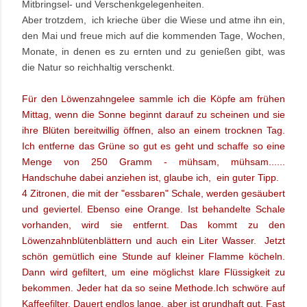
Mitbringsel- und Verschenkgelegenheiten.
Aber trotzdem, ich krieche über die Wiese und atme ihn ein,
den Mai und freue mich auf die kommenden Tage, Wochen,
Monate, in denen es zu ernten und zu genießen gibt, was
die Natur so reichhaltig verschenkt.
Für den Löwenzahngelee sammle ich die Köpfe am frühen
Mittag, wenn die Sonne beginnt darauf zu scheinen und sie
ihre Blüten bereitwillig öffnen, also an einem trocknen Tag.
Ich entferne das Grüne so gut es geht und schaffe so eine
Menge von 250 Gramm - mühsam, mühsam......
Handschuhe dabei anziehen ist, glaube ich, ein guter Tipp.
4 Zitronen, die mit der "essbaren" Schale, werden gesäubert
und geviertel. Ebenso eine Orange. Ist behandelte Schale
vorhanden, wird sie entfernt. Das kommt zu den
Löwenzahnblütenblättern und auch
ein Liter Wasser. Jetzt
schön gemütlich eine Stunde auf kleiner Flamme köcheln.
Dann wird gefiltert, um eine möglichst klare Flüssigkeit zu
bekommen. Jeder hat da so seine Methode.
Ich schwöre auf
Kaffeefilter. Dauert endlos lange, aber ist grundhaft gut.
Fast