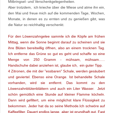
Mitbringsel- und Verschenkgelegenheiten.
Aber trotzdem, ich krieche über die Wiese und atme ihn ein,
den Mai und freue mich auf die kommenden Tage, Wochen,
Monate, in denen es zu ernten und zu genießen gibt, was
die Natur so reichhaltig verschenkt.
Für den Löwenzahngelee sammle ich die Köpfe am frühen
Mittag, wenn die Sonne beginnt darauf zu scheinen und sie
ihre Blüten bereitwillig öffnen, also an einem trocknen Tag.
Ich entferne das Grüne so gut es geht und schaffe so eine
Menge von 250 Gramm - mühsam, mühsam......
Handschuhe dabei anziehen ist, glaube ich, ein guter Tipp.
4 Zitronen, die mit der "essbaren" Schale, werden gesäubert
und geviertel. Ebenso eine Orange. Ist behandelte Schale
vorhanden, wird sie entfernt. Das kommt zu den
Löwenzahnblütenblättern und auch
ein Liter Wasser. Jetzt
schön gemütlich eine Stunde auf kleiner Flamme köcheln.
Dann wird gefiltert, um eine möglichst klare Flüssigkeit zu
bekommen. Jeder hat da so seine Methode.
Ich schwöre auf
Kaffeefilter. Dauert endlos lange, aber ist grundhaft gut.
Fast