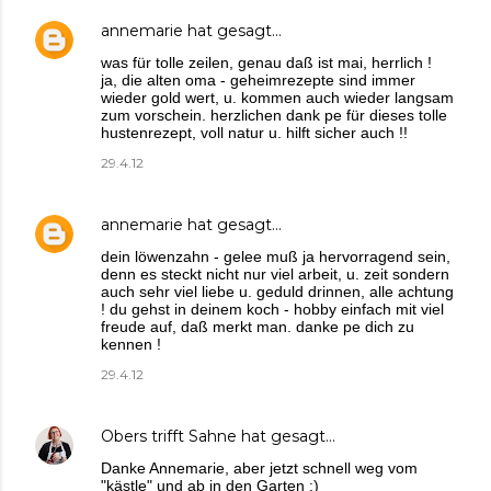
annemarie
hat gesagt…
was für tolle zeilen, genau daß ist mai, herrlich !
ja, die alten oma - geheimrezepte sind immer
wieder gold wert, u. kommen auch wieder langsam
zum vorschein. herzlichen dank pe für dieses tolle
hustenrezept, voll natur u. hilft sicher auch !!
29.4.12
annemarie
hat gesagt…
dein löwenzahn - gelee muß ja hervorragend sein,
denn es steckt nicht nur viel arbeit, u. zeit sondern
auch sehr viel liebe u. geduld drinnen, alle achtung
! du gehst in deinem koch - hobby einfach mit viel
freude auf, daß merkt man. danke pe dich zu
kennen !
29.4.12
Obers trifft Sahne
hat gesagt…
Danke Annemarie, aber jetzt schnell weg vom
"kästle" und ab in den Garten ;)