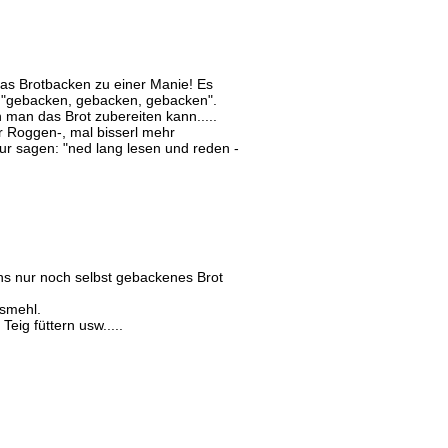
das Brotbacken zu einer Manie! Es
h "gebacken, gebacken, gebacken".
ch man das Brot zubereiten kann.....
r Roggen-, mal bisserl mehr
ur sagen: "ned lang lesen und reden -
ns nur noch selbst gebackenes Brot
smehl.
eig füttern usw.....