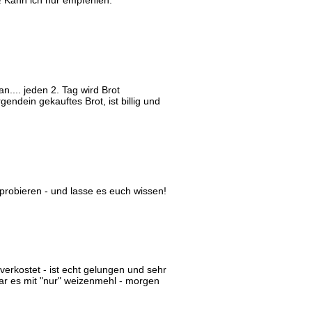
 Kann ich nur empfehlen.
n.... jeden 2. Tag wird Brot
gendein gekauftes Brot, ist billig und
robieren - und lasse es euch wissen!
verkostet - ist echt gelungen und sehr
e war es mit "nur" weizenmehl - morgen