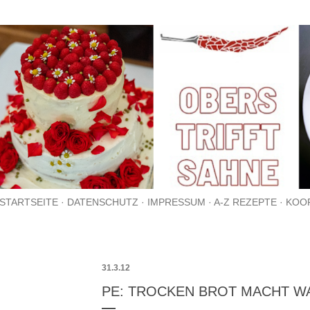
Direkt zum Hauptbereich
STARTSEITE
DATENSCHUTZ
IMPRESSUM
A-Z REZEPTE
KOO
31.3.12
PE: TROCKEN BROT MACHT WA