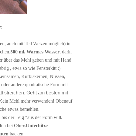
t
en, auch mit Teil Weizen möglich)
in
chen.
500 ml. Warmes Wasser
, darin
r über das Mehl geben und mit Hand
ebrig , etwa so wie Fensterkitt ;)
Leinsamen, Kürbiskernen,
Nüssen,
oder andere quadratische Form mit
att streichen. Geht am besten mit
. Kein Mehl mehr verwenden!
Obenauf
äche etwas bemehlen.
bis der Teig "aus der Form will.
en bei
Ober-Unterhitze
uten
backen.