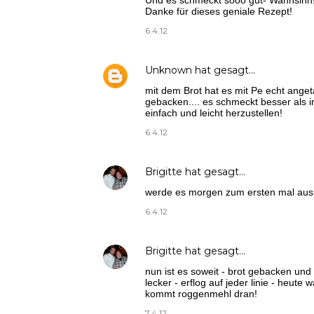
Und es schmeckt sooo gut- Wahnsinn!
Danke für dieses geniale Rezept!
6.4.12
Unknown
hat gesagt…
mit dem Brot hat es mit Pe echt angeta
gebacken.... es schmeckt besser als ir
einfach und leicht herzustellen!
6.4.12
Brigitte
hat gesagt…
werde es morgen zum ersten mal ausp
6.4.12
Brigitte
hat gesagt…
nun ist es soweit - brot gebacken und 
lecker - erflog auf jeder linie - heut
kommt roggenmehl dran!
7.4.12