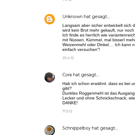
Unknown
hat gesagt…
Langsam aber sicher entwickelt sich 
wird kein Brot mehr gekauft, nur noc
Ich finde es herrlich wie variantenrei
mit Nüssen, Kümmel, mal bisserl meh
Weizenmehl oder Dinkel.... Ich kann n
einfach versuchen"!
25.4.12
Cora
hat gesagt…
Hab ich schon erwähnt. dass es bei u
gibt?
Dunkles Roggenmehl ist das Ausgang
Lecker und ohne Schnickschnack, wie T
DANKE!
17.5.12
Schnippelboy
hat gesagt…