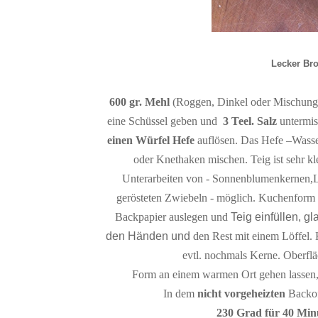
Lecker Bro
600 gr. Mehl
(Roggen, Dinkel oder Mischung
eine Schüssel geben und
3 Teel. Salz
untermis
einen Würfel Hefe
auflösen.
Das Hefe –Wasse
oder Knethaken
mischen. Teig ist sehr kl
Unterarbeiten von - Sonnenblumenkernen,
gerösteten Zwiebeln - möglich.
Kuchenform
Backpapier
auslegen und
Teig einfüllen, gl
den Händen und
den Rest mit einem Löffel
evtl. nochmals Kerne. Oberfl
Form an einem warmen Ort gehen lassen, 
In dem
nicht vorgeheizten
Backof
230 Grad für 40 Min