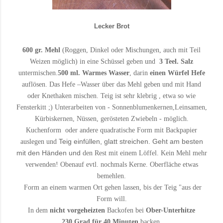
Lecker Brot
600 gr. Mehl
(Roggen, Dinkel oder Mischungen, auch mit Teil
Weizen möglich)
in eine Schüssel geben und
3 Teel. Salz
untermischen.
500 ml. Warmes Wasser
, darin
einen Würfel Hefe
auflösen.
Das Hefe –Wasser über das Mehl geben und mit Hand
oder Knethaken
mischen. Teig ist sehr klebrig , etwa so wie
Fensterkitt ;)
Unterarbeiten von - Sonnenblumenkernen,Leinsamen,
Kürbiskernen,
Nüssen, gerösteten Zwiebeln - möglich.
Kuchenform
oder andere quadratische Form mit Backpapier
Teig einfüllen, glatt streichen. Geht am besten
auslegen und
mit den Händen und
den Rest mit einem Löffel. Kein Mehl mehr
verwenden!
Obenauf evtl. nochmals Kerne. Oberfläche etwas
bemehlen.
Form an einem warmen Ort gehen lassen, bis der Teig "aus der
Form will.
In dem
nicht vorgeheizten
Backofen bei
Ober-Unterhitze
230 Grad für 40 Minuten
backen.