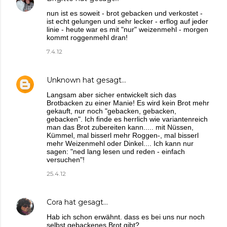
nun ist es soweit - brot gebacken und verkostet -
ist echt gelungen und sehr lecker - erflog auf jeder
linie - heute war es mit "nur" weizenmehl - morgen
kommt roggenmehl dran!
7.4.12
Unknown
hat gesagt…
Langsam aber sicher entwickelt sich das
Brotbacken zu einer Manie! Es wird kein Brot mehr
gekauft, nur noch "gebacken, gebacken,
gebacken". Ich finde es herrlich wie variantenreich
man das Brot zubereiten kann..... mit Nüssen,
Kümmel, mal bisserl mehr Roggen-, mal bisserl
mehr Weizenmehl oder Dinkel.... Ich kann nur
sagen: "ned lang lesen und reden - einfach
versuchen"!
25.4.12
Cora
hat gesagt…
Hab ich schon erwähnt. dass es bei uns nur noch
selbst gebackenes Brot gibt?