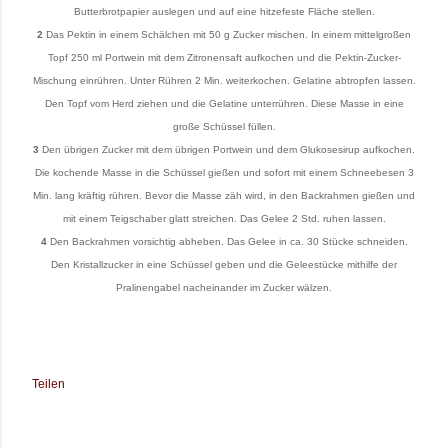
Butterbrotpapier auslegen und auf eine hitzefeste Fläche stellen.
2
Das Pektin in einem Schälchen mit 50 g Zucker mischen. In einem mittelgroßen
Topf 250 ml Portwein mit dem Zitronensaft aufkochen und die Pektin-Zucker-
Mischung einrühren. Unter Rühren 2 Min. weiterkochen. Gelatine abtropfen lassen.
Den Topf vom Herd ziehen und die Gelatine unterrühren. Diese Masse in eine
große Schüssel füllen.
3
Den übrigen Zucker mit dem übrigen Portwein und dem Glukosesirup aufkochen.
Die kochende Masse in die Schüssel gießen und sofort mit einem Schneebesen 3
Min. lang kräftig rühren. Bevor die Masse zäh wird, in den Backrahmen gießen und
mit einem Teigschaber glatt streichen. Das Gelee 2 Std. ruhen lassen.
4
Den Backrahmen vorsichtig abheben. Das Gelee in ca. 30 Stücke schneiden.
Den Kristallzucker in eine Schüssel geben und die Geleestücke mithilfe der
Pralinengabel nacheinander im Zucker wälzen.
Teilen