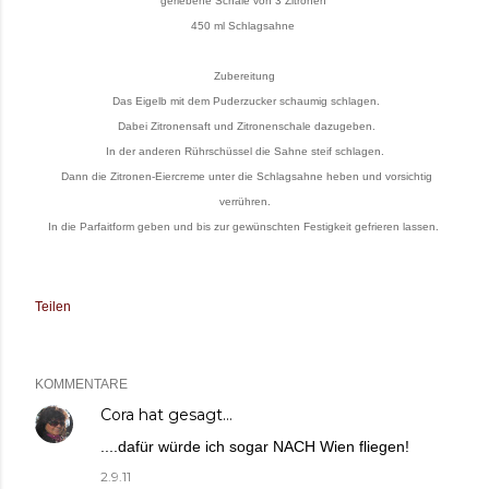
geriebene Schale von 3 Zitronen
450 ml Schlagsahne
Zubereitung
Das Eigelb mit dem Puderzucker schaumig schlagen.
Dabei Zitronensaft und Zitronenschale dazugeben.
In der anderen Rührschüssel die Sahne steif schlagen.
Dann die Zitronen-Eiercreme unter die Schlagsahne heben und vorsichtig
verrühren.
In die Parfaitform geben und bis zur gewünschten Festigkeit gefrieren lassen.
Teilen
KOMMENTARE
Cora
hat gesagt…
....dafür würde ich sogar NACH Wien fliegen!
2.9.11