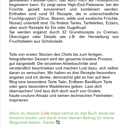
begeistern kann. Es zeigt seine High‑End‑Patisserie, bei der
Früchte gezielt konzentriert und kombiniert werden.
Enthalten sind rund 93 Rezepte, die in unterschiedliche
Fruchtgruppen (Zitrus, Beeren, wilde und exotische Früchte,
Nüsse) unterteilt sind. Du findest Tartes, Tartlelettes, Eclairs,
aber auch Rezepte für Eis oder Gugelhupf.
Sie werden ergänzt durch 32 Grundrezepte zu Cremes,
Überzügen oder Details wie z.B. der Herstellung von
Fruchtstielen aus Schokolade.
Teils von ersten Skizzen des Chefs bis zum fertigen,
fotografierten Dessert wird der gesamte kreative Prozess
gut dargestellt. Die einzelnen Arbeitsschritte sind
verständlich beschrieben und machen Lust dazu, sich selbst
daran zu versuchen. Mir haben es drei Rezepte besonders
angetan und ich denke, demnächst gibt es hier auf dem
Blog eine besondere Tarte Tatin, Erdbeer-Basilikum Tarte
oder ganz besondere Madeleines geben. Lass dich
überraschen! Und lass dich doch auch von Grolets
haute‑couture‑Ansatz und seinen technischen Feinheiten
inspirieren.
Wenn du diesem
Link
folgst kannst du das Buch direkt bei
Amazon kaufen und damit einen kleinen Beitrag für meine
Blogarbeit leisten- Danke
🥰