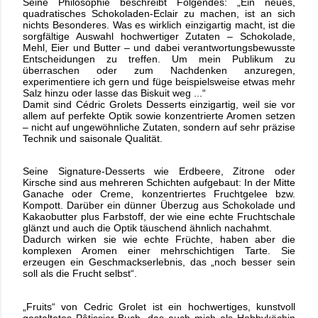
Seine Philosophie beschreibt Folgendes: „Ein neues,
quadratisches Schokoladen-Eclair zu machen, ist an sich
nichts Besonderes. Was es wirklich einzigartig macht, ist die
sorgfältige Auswahl hochwertiger Zutaten – Schokolade,
Mehl, Eier und Butter – und dabei verantwortungsbewusste
Entscheidungen zu treffen. Um mein Publikum zu
überraschen oder zum Nachdenken anzuregen,
experimentiere ich gern und füge beispielsweise etwas mehr
Salz hinzu oder lasse das Biskuit weg ...“
Damit sind Cédric Grolets Desserts einzigartig, weil sie vor
allem auf perfekte Optik sowie konzentrierte Aromen setzen
– nicht auf ungewöhnliche Zutaten, sondern auf sehr präzise
Technik und saisonale Qualität.
Seine Signature‑Desserts wie Erdbeere, Zitrone oder
Kirsche sind aus mehreren Schichten aufgebaut: In der Mitte
Ganache oder Creme, konzentriertes Fruchtgelee bzw.
Kompott. Darüber ein dünner Überzug aus Schokolade und
Kakaobutter plus Farbstoff, der wie eine echte Fruchtschale
glänzt und auch die Optik täuschend ähnlich nachahmt.
Dadurch wirken sie wie echte Früchte, haben aber die
komplexen Aromen einer mehrschichtigen Tarte. Sie
erzeugen ein Geschmackserlebnis, das „noch besser sein
soll als die Frucht selbst“.
„Fruits“ von Cedric Grolet ist ein hochwertiges, kunstvoll
gestaltetes Pâtissier‑Buch, das auch mich als Hobbyköchin