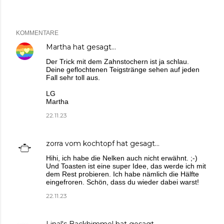
KOMMENTARE
Martha
hat gesagt…
Der Trick mit dem Zahnstochern ist ja schlau.
Deine geflochtenen Teigstränge sehen auf jeden
Fall sehr toll aus.
LG
Martha
22.11.23
zorra vom kochtopf
hat gesagt…
Hihi, ich habe die Nelken auch nicht erwähnt. ;-)
Und Toasten ist eine super Idee, das werde ich mit
dem Rest probieren. Ich habe nämlich die Hälfte
eingefroren. Schön, dass du wieder dabei warst!
22.11.23
Linal's Backhimmel
hat gesagt…