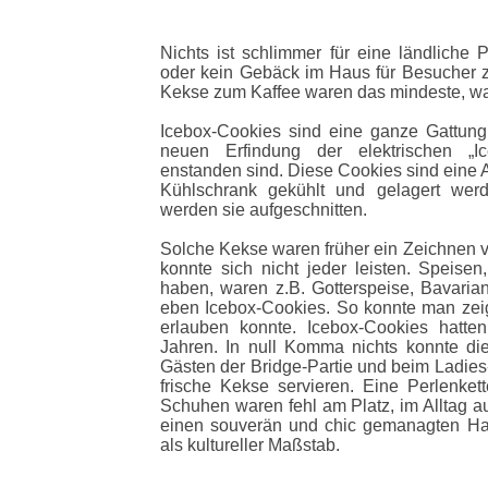
Nichts ist schlimmer für eine ländliche 
oder kein Gebäck im Haus für Besucher z
Kekse zum Kaffee waren das mindeste, wa
Icebox-Cookies sind eine ganze Gattung
neuen Erfindung der elektrischen „I
enstanden sind. Diese Cookies sind eine A
Kühlschrank gekühlt und gelagert wer
werden sie aufgeschnitten.
Solche Kekse waren früher ein Zeichnen v
konnte sich nicht jeder leisten. Speisen
haben, waren z.B. Gotterspeise, Bavaria
eben Icebox-Cookies. So konnte man zei
erlauben konnte. Icebox-Cookies hatte
Jahren. In null Komma nichts konnte die
Gästen der Bridge-Partie und beim Ladies
frische Kekse servieren. Eine Perlenk
Schuhen waren fehl am Platz, im Alltag a
einen souverän und chic gemanagten Hau
als kultureller Maßstab.