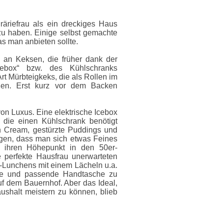
Präriefrau als ein dreckiges Haus
u haben. Einige selbst gemachte
s man anbieten sollte.
 an Keksen, die früher dank der
cebox“ bzw. des Kühlschranks
rt Mürbteigkeks, die als Rollen im
den. Erst kurz vor dem Backen
on Luxus. Eine elektrische Icebox
, die einen Kühlschrank benötigt
n Cream, gestürzte Puddings und
gen, dass man sich etwas Feines
n ihren Höhepunkt in den 50er-
 perfekte Hausfrau unerwarteten
-Lunchens mit einem Lächeln u.a.
ette und passende Handtasche zu
uf dem Bauernhof. Aber das Ideal,
shalt meistern zu können, blieb