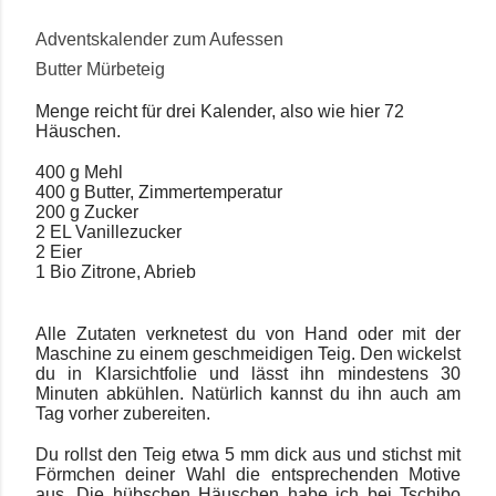
Adventskalender zum Aufessen
Butter Mürbeteig
Menge reicht für drei Kalender, also wie hier 72
Häuschen.
400 g Mehl
400 g Butter, Zimmertemperatur
200 g Zucker
2 EL Vanillezucker
2 Eier
1 Bio Zitrone, Abrieb
Alle Zutaten verknetest du von Hand oder mit der
Maschine zu einem geschmeidigen Teig. Den wickelst
du in Klarsichtfolie und lässt ihn mindestens 30
Minuten abkühlen. Natürlich kannst du ihn auch am
Tag vorher zubereiten.
Du rollst den Teig etwa 5 mm dick aus und stichst mit
Förmchen deiner Wahl die entsprechenden Motive
aus. Die hübschen Häuschen habe ich bei Tschibo